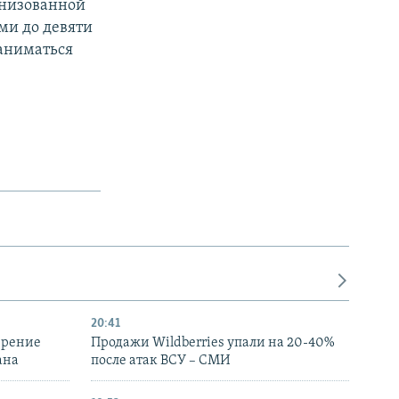
анизованной
еми до девяти
заниматься
20:41
ирение
Продажи Wildberries упали на 20-40%
ана
после атак ВСУ – СМИ