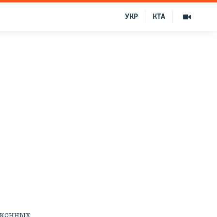
УКР
КТА
аконных