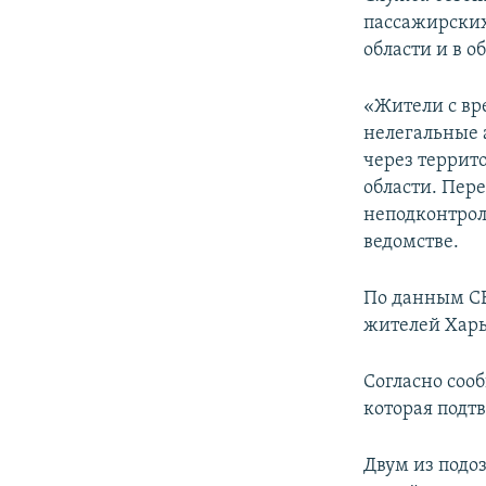
ПОБЕДИТЕЛЕЙ НЕ СУДЯТ?
пассажирских
КРЫМ.НЕПОКОРЕННЫЙ
области и в 
ELIFBE
«Жители с в
УКРАИНСКАЯ ПРОБЛЕМА КРЫМА
нелегальные 
через террит
области. Пер
неподконтрол
ведомстве.
По данным СБ
жителей Харь
Согласно соо
которая подт
Двум из подо