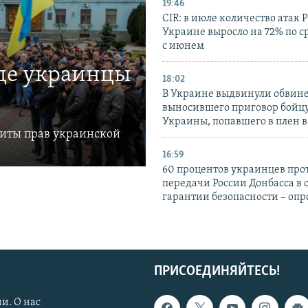
19:46
CIR: в июле количество атак 
Украине выросло на 72% по 
с июнем
где украинцы
18:02
В Украине выдвинули обвине
выносившего приговор бойц
Украины, попавшего в плен 
щиты прав украинской
16:59
60 процентов украинцев про
передачи России Донбасса в 
гарантии безопасности – опр
ПРИСОЕДИНЯЙТЕСЬ!
и. О нас