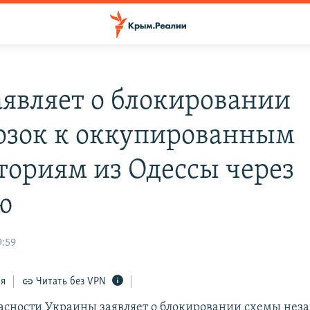
аявляет о блокировании
озок к оккупированным
ториям из Одессы через
ю
9:59
ся
Читать без VPN
асности Украины заявляет о блокировании схемы нез