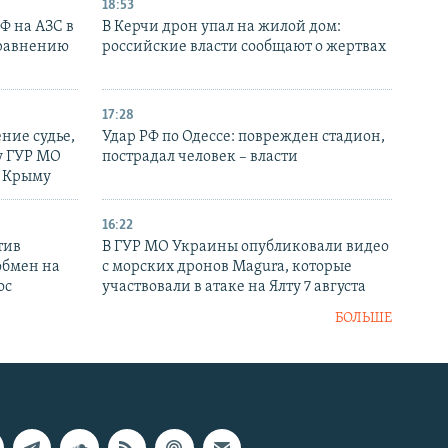
18:53
РФ на АЗС в
В Керчи дрон упал на жилой дом:
сравнению
российские власти сообщают о жертвах
17:28
ние судье,
Удар РФ по Одессе: поврежден стадион,
у ГУР МО
пострадал человек – власти
в Крыму
16:22
тив
В ГУР МО Украины опубликовали видео
обмен на
с морских дронов Magura, которые
ос
участвовали в атаке на Ялту 7 августа
БОЛЬШЕ