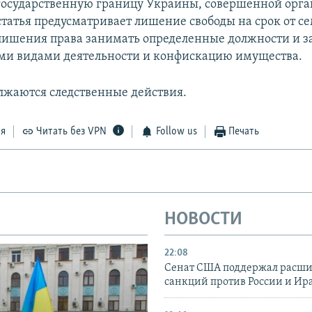
государственную границу Украины, совершенной орг
статья предусматривает лишение свободы на срок от с
а лишения права занимать определенные должности и 
ми видами деятельности и конфискацию имущества.
лжаются следственные действия.
ся
Читать без VPN
Follow us
Печать
НОВОСТИ
22:08
Сенат США поддержал расш
санкций против России и Ир