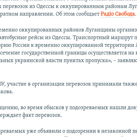
 перевозок из Одессы к оккупированным районам Лу
обратном направлении. Об этом сообщает
Радіо Свобода
.
ременно оккупированных районов Луганщины организ
автобусные рейсы из Одессы. Транспортный маршрут 
орию России к временно оккупированной территории 
есечение государственной границы осуществляется на
ьных украинской власти пунктах пропуска», – заявляю
У, участие в организации перевозок принимали также
кова.
бщению, во время обысков у подозреваемых нашли до
верждает факт перевозок.
зреваемых уже объявили о подозрении в незаконной п