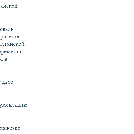
ганской
овали
пролегал
Луганской
 временно
т в
 двое
кументацию,
еревозке