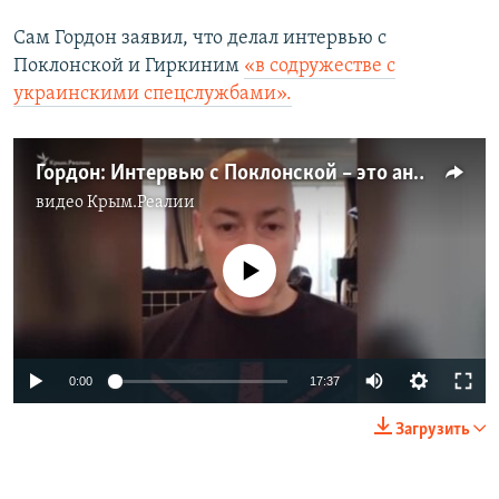
Сам Гордон заявил, что делал интервью с
Поклонской и Гиркиним
«в содружестве с
украинскими спецслужбами».
Гордон: Интервью с Поклонской – это анатомия аннексии и предательства (видео)
видео
Крым.Реалии
No media source currently available
Auto
0:00
17:37
270p
Загрузить
360p
Auto
270p
360p
480p
480p