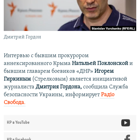
ПРИСОЕДИНЯЙТЕСЬ!
ПОБЕДИТЕЛЕЙ НЕ СУДЯТ?
КРЫМ.НЕПОКОРЕННЫЙ
ELIFBE
Дмитрий Гордон
УКРАИНСКАЯ ПРОБЛЕМА КРЫМА
Все сайты RFE/RL
Интервью с бывшим прокурором
аннексированного Крыма
Натальей Поклонской
и
бывшим главарем боевиков «ДНР»
Игорем
Гиркиным
(Стрелковым) является инициативой
журналиста
Дмитрия Гордона,
сообщила Служба
безопасности Украины, информирует
Радіо
Свобода
.
КР в YouTube
КР в Facebook