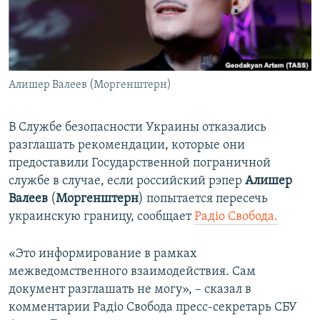
ПРИСОЕДИНЯЙТЕСЬ!
ПОБЕДИТЕЛЕЙ НЕ СУДЯТ?
КРЫМ.НЕПОКОРЕННЫЙ
ELIFBE
Алишер Валеев (Моргенштерн)
УКРАИНСКАЯ ПРОБЛЕМА КРЫМА
Все сайты RFE/RL
В Службе безопасности Украины отказались
разглашать рекомендации, которые они
предоставили Государственной пограничной
службе в случае, если российский рэпер
Алишер
Валеев
(
Моргенштерн
) попытается пересечь
украинскую границу, сообщает
Радіо Свобода.
«Это информирование в рамках
межведомственного взаимодействия. Сам
документ разглашать не могу», – сказал в
комментарии Радіо Свобода пресс-секретарь СБУ