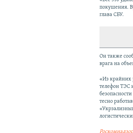
покушения. В
глава СБУ.
Он также соо
врага на объ
«Из крайних 
телефон ТЭС 
безопасности
тесно работа
«Укрзализныц
логистически
Роскомнадзор