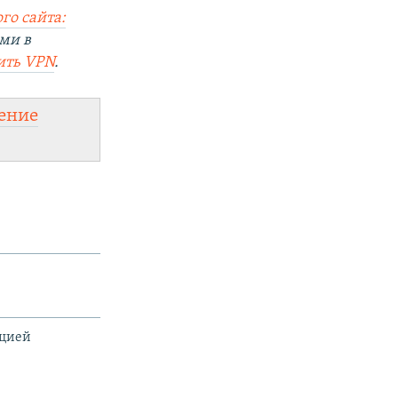
го сайта:
ми в
ить
VPN
.
ение
ацией