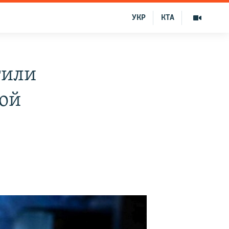
УКР
КТА
тили
кой