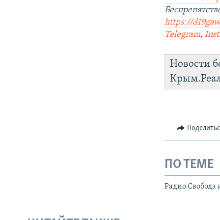
Беспрепятст
https://d19gaw
Telegram
,
Ins
Новости б
Крым.Реа
Поделить
ПО ТЕМЕ
Радио Свобода 