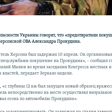
опасности Украины говорят, что «предотвратили поку
ерсонской ОВА Александра Прокудина.
ель Херсона был задержан 10 апреля. Он организовыв
пецслужбами покушение на Прокудина», – сообщил г
силий Малюк во время заседания Конгресса местных и
 властей, передает Зеркало недели.
, «с глубины 12 км был запущен новый образец вражеск
тель непосредственно на месте осуществлял визуально
вал огонь по автомобилю Прокудина».
лось задокументировать. Он задержан на стадии завер