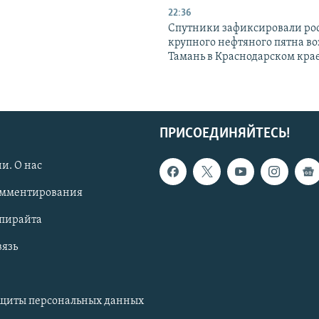
22:36
Спутники зафиксировали ро
крупного нефтяного пятна во
Тамань в Краснодарском кра
ПРИСОЕДИНЯЙТЕСЬ!
и. О нас
омментирования
опирайта
вязь
ащиты персональных данных