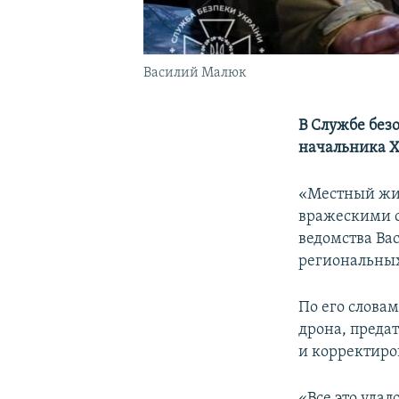
Василий Малюк
В Службе без
начальника Х
«Местный жит
вражескими с
ведомства Ва
региональных
По его словам
дрона, преда
и корректиро
«Все это уда