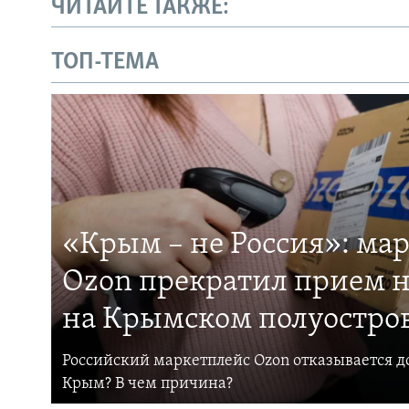
ЧИТАЙТЕ ТАКЖЕ:
ТОП-ТЕМА
«Крым – не Россия»: ма
Ozon прекратил прием н
на Крымском полуостро
Российский маркетплейс Ozon отказывается до
Крым? В чем причина?