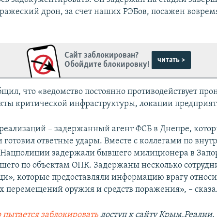
ражеский дрон, за счет наших РЭБов, посажен вовремя
Сайт заблокирован?
читать >
Обойдите блокировку!
бщил, что «ведомство постоянно противодействует пр
екты критической инфраструктуры, локации предприя
реализаций – задержанный агент ФСБ в Днепре, кото
и готовил ответные удары. Вместе с коллегами по внут
 Нацполиции задержали бывшего милиционера в Запо
вшего по объектам ОПК. Задержаны несколько сотрудн
и», которые предоставляли информацию врагу относи
х перемещений оружия и средств поражения», – сказ
 пытается заблокировать
доступ к сайту Крым.Реалии.