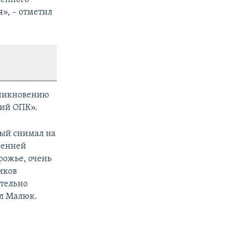
», – отметил
оникновению
тий ОПК».
рый снимал на
ренней
рожье, очень
иков
тельно
ал Малюк.