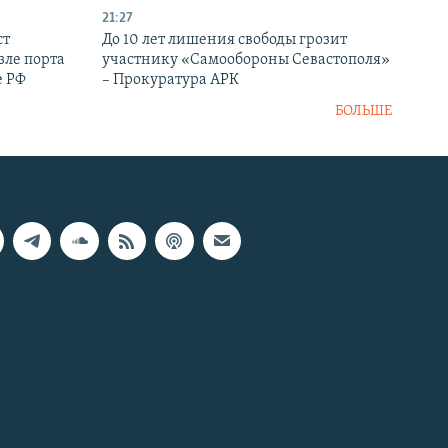
21:27
ст
До 10 лет лишения свободы грозит
зле порта
участнику «Самообороны Севастополя»
е РФ
– Прокуратура АРК
БОЛЬШЕ