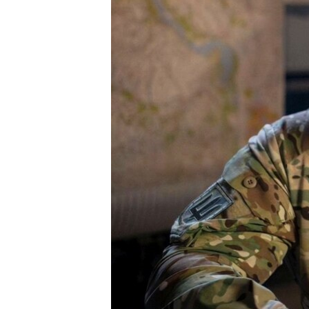
ПОБЕДИТЕЛЕЙ НЕ СУДЯТ?
КРЫМ.НЕПОКОРЕННЫЙ
ELIFBE
УКРАИНСКАЯ ПРОБЛЕМА КРЫМА