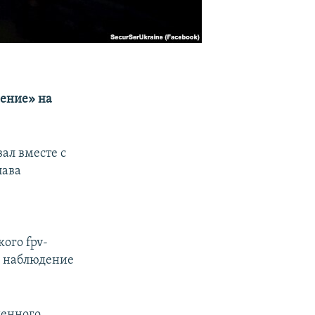
шение» на
ал вместе с
лава
ого fpv-
е наблюдение
шенного