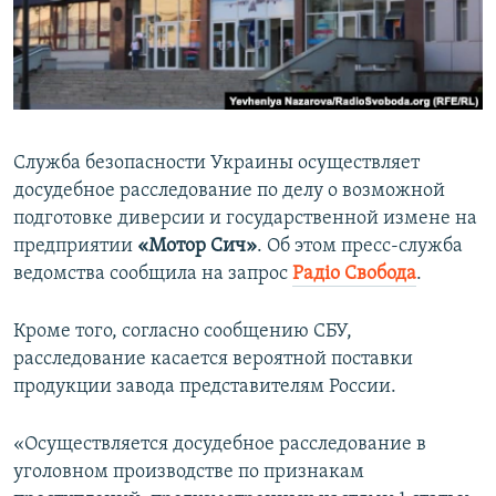
ПРИСОЕДИНЯЙТЕСЬ!
ПОБЕДИТЕЛЕЙ НЕ СУДЯТ?
КРЫМ.НЕПОКОРЕННЫЙ
ELIFBE
УКРАИНСКАЯ ПРОБЛЕМА КРЫМА
Служба безопасности Украины осуществляет
Все сайты RFE/RL
досудебное расследование по делу о возможной
подготовке диверсии и государственной измене на
предприятии
«Мотор Сич»
. Об этом пресс-служба
ведомства сообщила на запрос
Радіо Свобода
.
Кроме того, согласно сообщению СБУ,
расследование касается вероятной поставки
продукции завода представителям России.
«Осуществляется досудебное расследование в
уголовном производстве по признакам