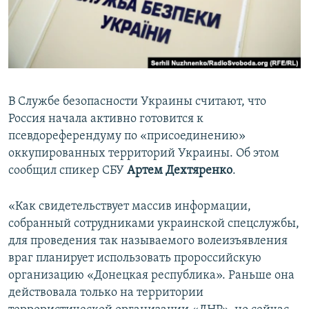
ПРИСОЕДИНЯЙТЕСЬ!
ПОБЕДИТЕЛЕЙ НЕ СУДЯТ?
КРЫМ.НЕПОКОРЕННЫЙ
ELIFBE
УКРАИНСКАЯ ПРОБЛЕМА КРЫМА
В Службе безопасности Украины считают, что
Все сайты RFE/RL
Россия начала активно готовится к
псевдореферендуму по «присоединению»
оккупированных территорий Украины. Об этом
сообщил спикер СБУ
Артем Дехтяренко
.
«Как свидетельствует массив информации,
собранный сотрудниками украинской спецслужбы,
для проведения так называемого волеизъявления
враг планирует использовать пророссийскую
организацию «Донецкая республика». Раньше она
действовала только на территории