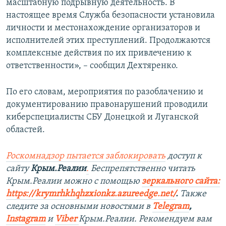
масштабную подрывную деятельность. В
настоящее время Служба безопасности установила
личности и местонахождение организаторов и
исполнителей этих преступлений. Продолжаются
комплексные действия по их привлечению к
ответственности», – сообщил Дехтяренко.
По его словам, мероприятия по разоблачению и
документированию правонарушений проводили
киберспециалисты СБУ Донецкой и Луганской
областей.
Роскомнадзор пытается заблокировать
доступ к
сайту
Крым.Реалии
.
Беспрепятственно читать
Крым.Реалии можно с помощью
зеркального сайта:
https://krymrhkhqhzxionkz.azureedge.net/
.
Также
следите за основными новостями в
Telegram
,
Instagram
и
Viber
Крым.Реалии. Рекомендуем вам