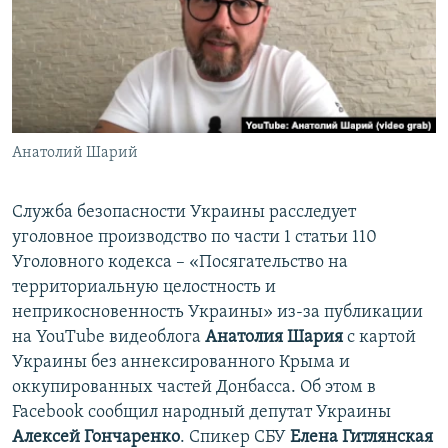
ПРИСОЕДИНЯЙТЕСЬ!
ПОБЕДИТЕЛЕЙ НЕ СУДЯТ?
КРЫМ.НЕПОКОРЕННЫЙ
ELIFBE
УКРАИНСКАЯ ПРОБЛЕМА КРЫМА
Все сайты RFE/RL
Анатолий Шарий
Служба безопасности Украины расследует
уголовное производство по части 1 статьи 110
Уголовного кодекса – «Посягательство на
территориальную целостность и
неприкосновенность Украины» из-за публикации
на YouTube видеоблога
Анатолия Шария
с картой
Украины без аннексированного Крыма и
оккупированных частей Донбасса. Об этом в
Facebook сообщил народный депутат Украины
Алексей Гончаренко
. Спикер СБУ
Елена Гитлянская