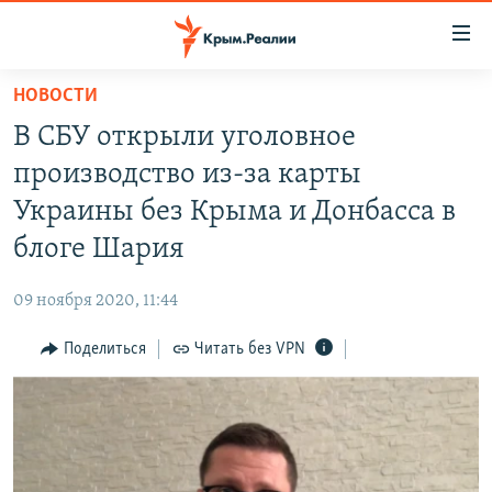
Доступность
ссылки
Вернуться
НОВОСТИ
к
НОВОСТИ
В СБУ открыли уголовное
основному
СПЕЦПРОЕКТЫ
содержанию
производство из-за карты
ВОДА
Вернутся
ГРУЗ 200
Украины без Крыма и Донбасса в
к
ИСТОРИЯ
КАРТА ВОЕННЫХ ОБЪЕКТОВ КРЫМА
блоге Шария
главной
ЕЩЕ
11 ЛЕТ ОККУПАЦИИ КРЫМА. 11 ИСТОРИЙ СОПРОТИВЛЕНИЯ
навигации
09 ноября 2020, 11:44
Вернутся
РАДІО СВОБОДА
ИНТЕРАКТИВ
к
Поделиться
Читать без VPN
КАК ОБОЙТИ БЛОКИРОВКУ
ИНФОГРАФИКА
поиску
ТЕЛЕПРОЕКТ КРЫМ.РЕАЛИИ
Українською
СОВЕТЫ ПРАВОЗАЩИТНИКОВ
Qırımtatar
ПРОПАВШИЕ БЕЗ ВЕСТИ