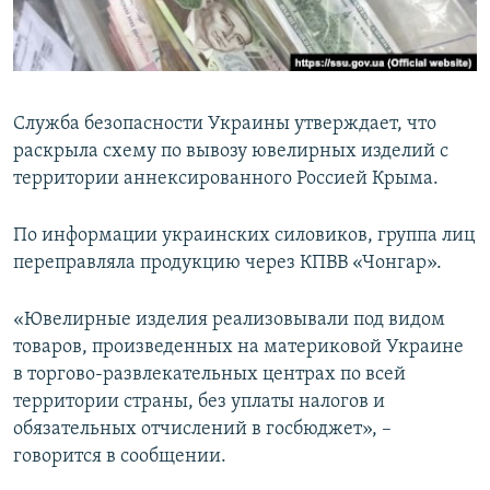
ПРИСОЕДИНЯЙТЕСЬ!
ПОБЕДИТЕЛЕЙ НЕ СУДЯТ?
КРЫМ.НЕПОКОРЕННЫЙ
ELIFBE
Служба безопасности Украины утверждает, что
УКРАИНСКАЯ ПРОБЛЕМА КРЫМА
раскрыла схему по вывозу ювелирных изделий с
Все сайты RFE/RL
территории аннексированного Россией Крыма.
По информации украинских силовиков, группа лиц
переправляла продукцию через КПВВ «Чонгар».
«Ювелирные изделия реализовывали под видом
товаров, произведенных на материковой Украине
в торгово-развлекательных центрах по всей
территории страны, без уплаты налогов и
обязательных отчислений в госбюджет», –
говорится в сообщении.