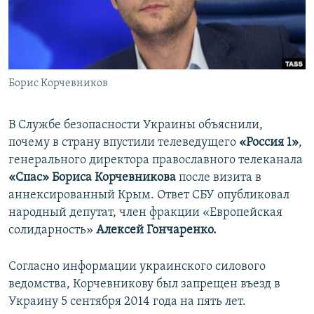
ПРИСОЕДИНЯЙТЕСЬ!
ПОБЕДИТЕЛЕЙ НЕ СУДЯТ?
КРЫМ.НЕПОКОРЕННЫЙ
ELIFBE
Борис Корчевников
УКРАИНСКАЯ ПРОБЛЕМА КРЫМА
Все сайты RFE/RL
В Службе безопасности Украины объяснили,
почему в страну впустили телеведущего
«Россия 1»
,
генерального директора православного телеканала
«Спас»
Бориса Корчевникова
после визита в
аннексированный Крым. Ответ СБУ опубликовал
народный депутат, член фракции «Европейская
солидарность»
Алексей Гончаренко.
Согласно информации украинского силового
ведомства, Корчевникову был запрещен въезд в
Украину 5 сентября 2014 года на пять лет.