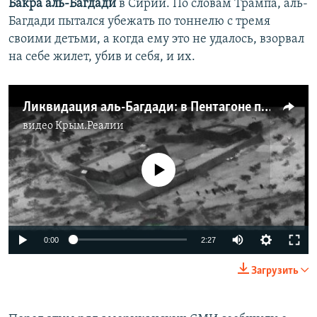
Бакра аль-Багдади
в Сирии. По словам Трампа, аль-
Багдади пытался убежать по тоннелю с тремя
своими детьми, а когда ему это не удалось, взорвал
на себе жилет, убив и себя, и их.
Ликвидация аль-Багдади: в Пентагоне показали спецоперацию по уничтожению лидера «Исламского государства» (видео)
видео
Крым.Реалии
No media source currently available
0:00
2:27
Загрузить