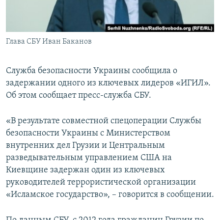
ПРИСОЕДИНЯЙТЕСЬ!
ПОБЕДИТЕЛЕЙ НЕ СУДЯТ?
КРЫМ.НЕПОКОРЕННЫЙ
Глава СБУ Иван Баканов
ELIFBE
УКРАИНСКАЯ ПРОБЛЕМА КРЫМА
Служба безопасности Украины сообщила о
Все сайты RFE/RL
задержании одного из ключевых лидеров «ИГИЛ».
Об этом сообщает пресс-служба СБУ.
«В результате совместной спецоперации Службы
безопасности Украины с Министерством
внутренних дел Грузии и Центральным
разведывательным управлением США на
Киевщине задержан один из ключевых
руководителей террористической организации
«Исламское государство», – говорится в сообщении.