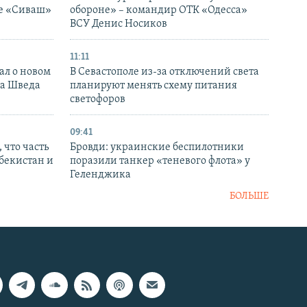
ке «Сиваш»
обороне» – командир ОТК «Одесса»
ВСУ Денис Носиков
11:11
ал о новом
В Севастополе из-за отключений света
ка Шведа
планируют менять схему питания
светофоров
09:41
 что часть
Бровди: украинские беспилотники
збекистан и
поразили танкер «теневого флота» у
Геленджика
БОЛЬШЕ