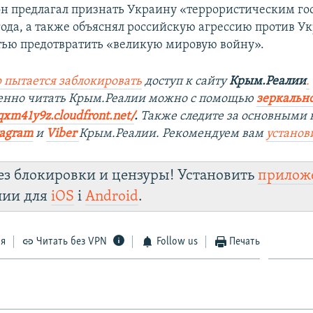
 он предлагал признать Украину «террористическим го
 года, а также объяснял российскую агрессию против 
ью предотвратить «великую мировую войну».
 пытается заблокировать
доступ к сайту
Крым.Реалии
.
енно читать Крым.Реалии мож
но с помощью
зеркально
qxm41y9z.cloudfront.net/
. ​
Также следите за основными 
tagra
m
и
Viber
Крым.Реалии. Рекомендуем вам
установ
ез блокировки и цензуры! Установить
прилож
лии для
iOS
і
Android
.
ся
Читать без VPN
Follow us
Печать