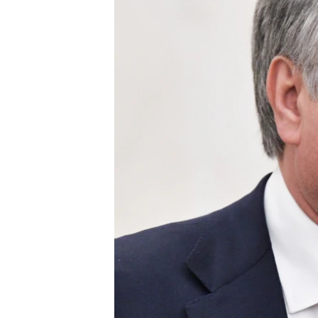
ПОБЕДИТЕЛЕЙ НЕ СУДЯТ?
КРЫМ.НЕПОКОРЕННЫЙ
ELIFBE
УКРАИНСКАЯ ПРОБЛЕМА КРЫМА