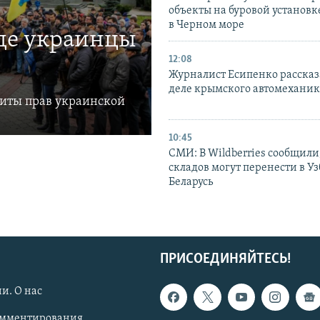
объекты на буровой установ
в Черном море
где украинцы
12:08
Журналист Есипенко рассказ
деле крымского автомехани
щиты прав украинской
10:45
СМИ: В Wildberries сообщили,
складов могут перенести в У
Беларусь
ПРИСОЕДИНЯЙТЕСЬ!
и. О нас
омментирования