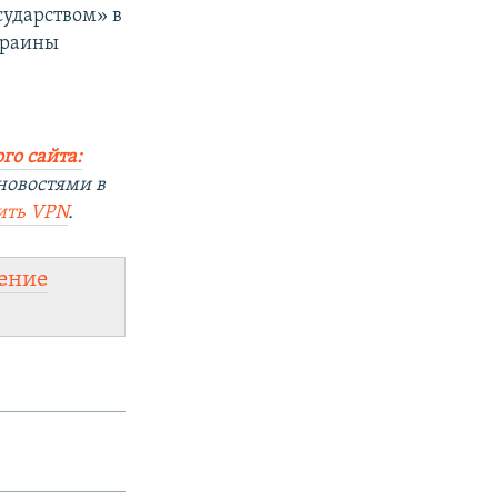
сударством» в
Украины
го сайта:
новостями в
ить
VPN
.
ение