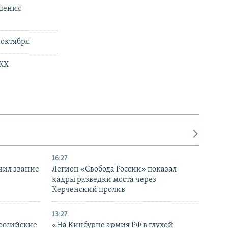
ешения
 октября
ЖКХ
16:27
чил звание
Легион «Свобода России» показал
кадры разведки моста через
Керченский пролив
13:27
оссийские
«На Кинбурне армия РФ в глухой