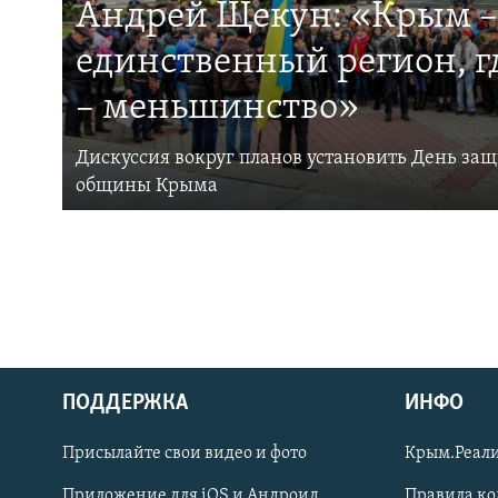
Андрей Щекун: «Крым –
единственный регион, 
– меньшинство»
Дискуссия вокруг планов установить День за
общины Крыма
ПОДДЕРЖКА
ИНФО
Українською
Присылайте свои видео и фото
Крым.Реали
Qırımtatar
Приложение для iOS и Андроид
Правила к