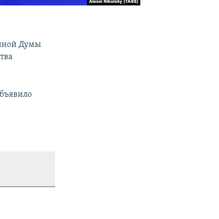
енной Думы
тва
объявило