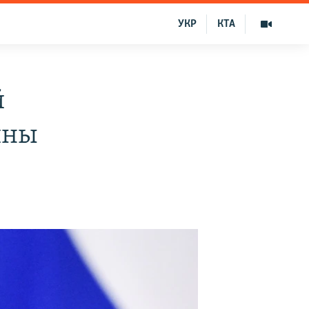
УКР
КТА
й
ины