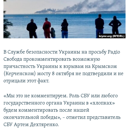
ПРИСОЕДИНЯЙТЕСЬ!
ПОБЕДИТЕЛЕЙ НЕ СУДЯТ?
КРЫМ.НЕПОКОРЕННЫЙ
ELIFBE
УКРАИНСКАЯ ПРОБЛЕМА КРЫМА
Все сайты RFE/RL
В Службе безопасности Украины на просьбу Радіо
Свобода прокомментировать возможную
причастность Украины к взрывам на Крымском
(Керченском) мосту 8 октября не подтвердили и не
отрицали этот факт.
«Мы это не комментируем. Роль СБУ или любого
государственного органа Украины в «хлопках»
будем комментировать после нашей
окончательной победы», – отметил представитель
СБУ Артем Дехтяренко.