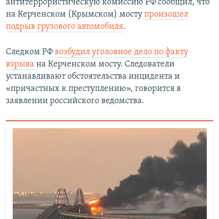
антитеррористическую комиссию РФ сообщил, что
на Керченском (Крымском) мосту
произошел
подрыв грузового автомобиля
.
Следком РФ
возбудил уголовное дело по факту
взрыва
на Керченском мосту. Следователи
устанавливают обстоятельства инцидента и
«причастных к преступлению», говорится в
заявлении российского ведомства.