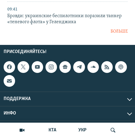
09:41
Бровди: украинские беспилотники поразили танкер
«теневого флота» у Геленджика
БОЛЬШЕ
ПРИСОЕДИНЯЙТЕСЬ!
ПОДДЕРЖКА
ИНФО
UTC+3
Copyright Крым.Реалии, 2026 | Все права защищены.
КТА
УКР