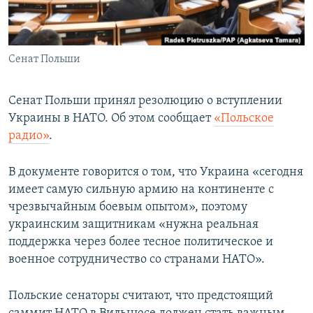
ПРИСОЕДИНЯЙТЕСЬ!
ПОБЕДИТЕЛЕЙ НЕ СУДЯТ?
КРЫМ.НЕПОКОРЕННЫЙ
Сенат Польши
ELIFBE
УКРАИНСКАЯ ПРОБЛЕМА КРЫМА
Сенат Польши принял резолюцию о вступлении
Все сайты RFE/RL
Украины в НАТО. Об этом сообщает
«Польское
радио»
.
В документе говорится о том, что Украина «сегодня
имеет самую сильную армию на континенте с
чрезвычайным боевым опытом», поэтому
украинским защитникам «нужна реальная
поддержка через более тесное политическое и
военное сотрудничество со странами НАТО».
Польские сенаторы считают, что предстоящий