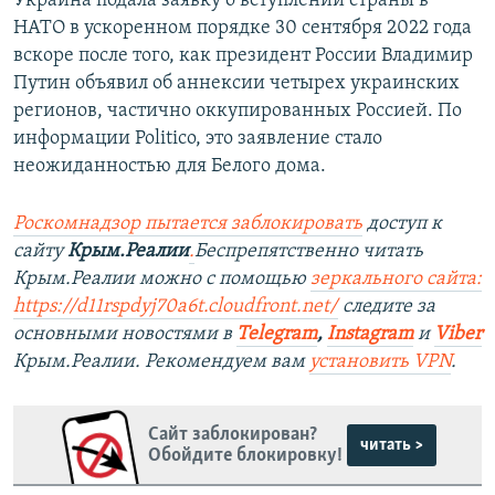
Украина подала заявку о вступлении страны в
НАТО в ускоренном порядке 30 сентября 2022 года
вскоре после того, как президент России Владимир
Путин объявил об аннексии четырех украинских
регионов, частично оккупированных Россией. По
информации Politico, это заявление стало
неожиданностью для Белого дома.
Роскомнадзор пытается заблокировать
доступ к
сайту
Крым.Реалии
.
Беспрепятственно читать
Крым.Реалии можно с помощью
зеркального сайта:
https://d11rspdyj70a6t.cloudfront.net/
следите за
основными новостями в
Telegram
,
Instagram
и
Viber
Крым.Реалии. Рекомендуем вам
установить VPN
.
Сайт заблокирован?
читать >
Обойдите блокировку!