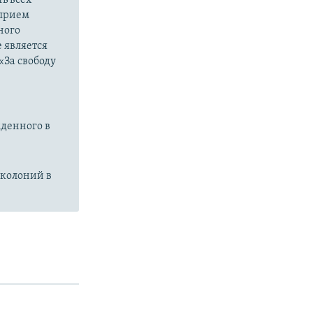
 прием
ного
 является
«За свободу
жденного в
 колоний в