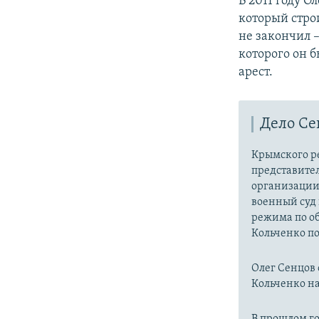
В 2011 году 
который стро
не закончил 
которого он 
арест.
Дело Се
Крымского р
представител
организации 
военный суд 
режима по о
Кольченко по
Олег Сенцов 
Кольченко на
В прошлом го