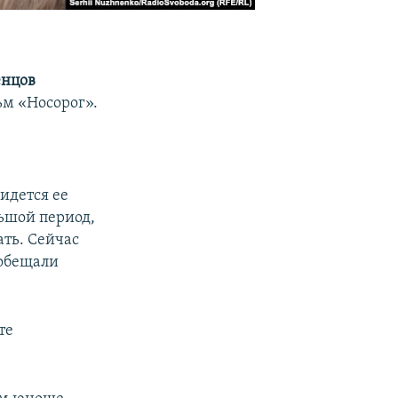
енцов
ьм «Носорог».
идется ее
льшой период,
ать. Сейчас
ообещали
те