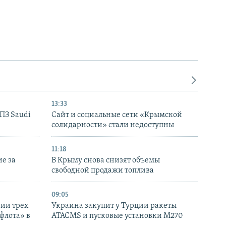
13:33
НПЗ Saudi
Сайт и социальные сети «Крымской
солидарности» стали недоступны
11:18
е за
В Крыму снова снизят объемы
свободной продажи топлива
09:05
нии трех
Украина закупит у Турции ракеты
флота» в
ATACMS и пусковые установки M270