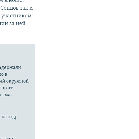
ом юноше,
Сенцов так и
м участником
ший за ней
задержали
ю в
ский окружной
рогого
рыма.
лександр
ь всех