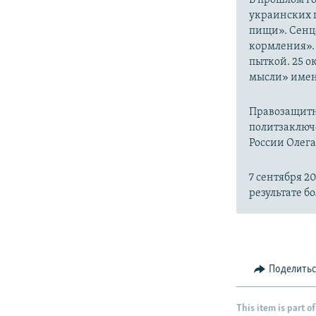
украинских п
пищи». Сенц
кормления». 
пыткой. ​25 
мысли» имен
Правозащитн
политзаключе
России Олега
7 сентября 2
результате б
Поделить
This item is part of