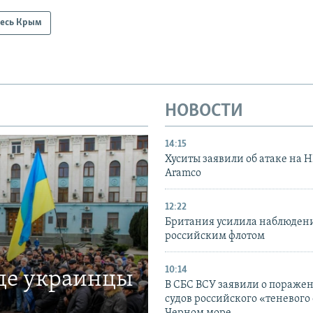
есь Крым
НОВОСТИ
14:15
Хуситы заявили об атаке на 
Aramco
12:22
Британия усилила наблюдени
российским флотом
10:14
где украинцы
В СБС ВСУ заявили о пораже
судов российского «теневого 