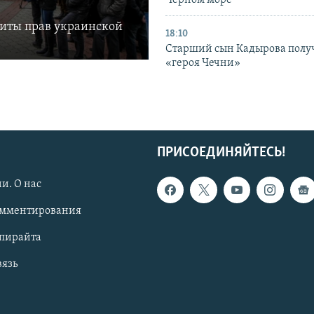
Черном море
щиты прав украинской
18:10
Старший сын Кадырова полу
«героя Чечни»
ПРИСОЕДИНЯЙТЕСЬ!
и. О нас
омментирования
опирайта
вязь