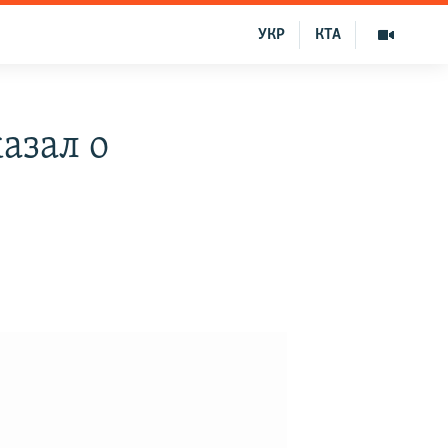
УКР
КТА
азал о