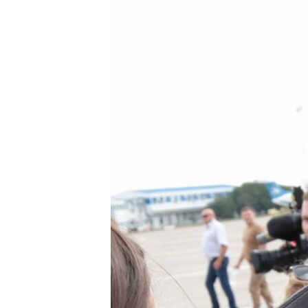
ПОБЕДИТЕЛЕЙ НЕ СУДЯТ?
КРЫМ.НЕПОКОРЕННЫЙ
ELIFBE
УКРАИНСКАЯ ПРОБЛЕМА КРЫМА