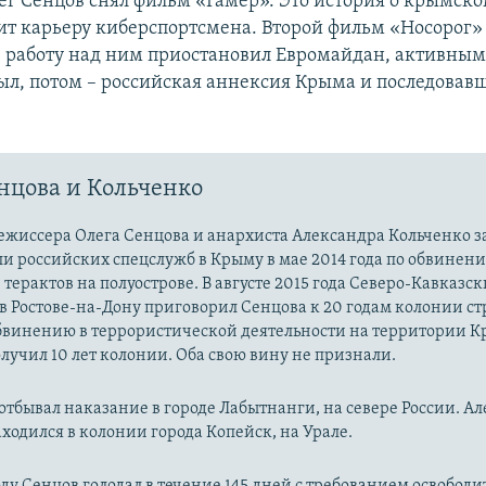
Олег Сенцов снял фильм «Гамер». Это история о крымск
ит карьеру киберспортсмена. Второй фильм «Носорог» 
– работу над ним приостановил Евромайдан, активны
был, потом – российская аннексия Крыма и последовав
нцова и Кольченко
ежиссера Олега Сенцова и анархиста Александра Кольченко 
и российских спецслужб в Крыму в мае 2014 года по обвинени
терактов на полуострове. В августе 2015 года Северо-Кавказ
в Ростове-на-Дону приговорил Сенцова к 20 годам колонии ст
бвинению в террористической деятельности на территории К
лучил 10 лет колонии. Оба свою вину не признали.
отбывал наказание в городе Лабытнанги, на севере России. А
ходился в колонии города Копейск, на Урале.
ду Сенцов голодал в течение 145 дней с требованием освободит