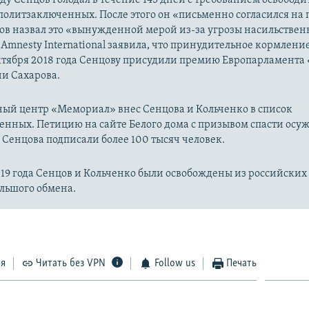
олитзаключенных. После этого он «письменно согласился на
ов назвал это «вынужденной мерой из-за угрозы насильствен
Amnesty International заявила, что принудительное кормление
октября 2018 года Сенцову присудили премию Европарламента 
и Сахарова.
ый центр «Мемориал» внес Сенцова и Кольченко в список
нных. Петицию на сайте Белого дома с призывом спасти осу
 Сенцова подписали более 100 тысяч человек.
019 года Сенцов и Кольченко были освобождены из российских
ольшого обмена.
ся
Читать без VPN
Follow us
Печать