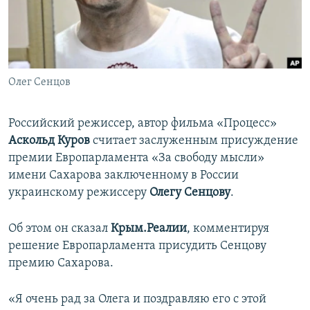
ПРИСОЕДИНЯЙТЕСЬ!
ПОБЕДИТЕЛЕЙ НЕ СУДЯТ?
КРЫМ.НЕПОКОРЕННЫЙ
ELIFBE
Олег Сенцов
УКРАИНСКАЯ ПРОБЛЕМА КРЫМА
Все сайты RFE/RL
Российский режиссер, автор фильма «Процесс»
Аскольд Куров
считает заслуженным присуждение
премии Европарламента «За свободу мысли»
имени Сахарова заключенному в России
украинскому режиссеру
Олегу Сенцову
.
Об этом он сказал
Крым.Реалии
, комментируя
решение Европарламента присудить Сенцову
премию Сахарова.
«Я очень рад за Олега и поздравляю его с этой