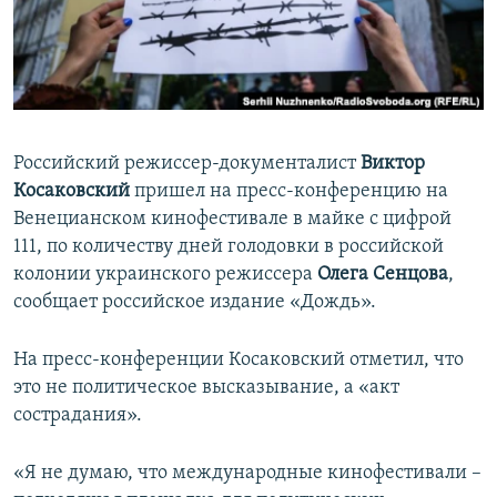
ПРИСОЕДИНЯЙТЕСЬ!
ПОБЕДИТЕЛЕЙ НЕ СУДЯТ?
КРЫМ.НЕПОКОРЕННЫЙ
ELIFBE
УКРАИНСКАЯ ПРОБЛЕМА КРЫМА
Российский режиссер-документалист
Виктор
Все сайты RFE/RL
Косаковский
пришел на пресс-конференцию на
Венецианском кинофестивале в майке с цифрой
111, по количеству дней голодовки в российской
колонии украинского режиссера
Олега Сенцова
,
сообщает российское издание «Дождь».
На пресс-конференции Косаковский отметил, что
это не политическое высказывание, а «акт
сострадания».
«Я не думаю, что международные кинофестивали –