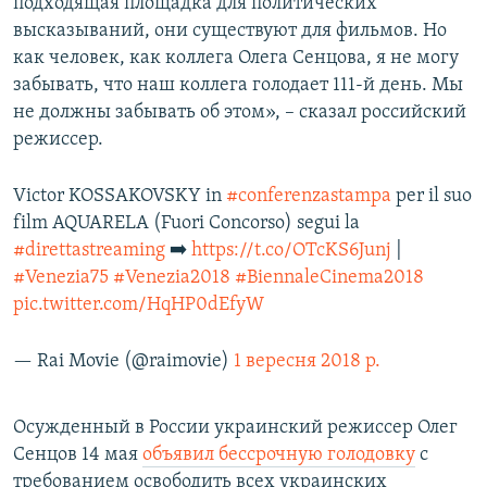
подходящая площадка для политических
высказываний, они существуют для фильмов. Но
как человек, как коллега Олега Сенцова, я не могу
забывать, что наш коллега голодает 111-й день. Мы
не должны забывать об этом», – сказал российский
режиссер.
Victor KOSSAKOVSKY in
#conferenzastampa
per il suo
film AQUARELA (Fuori Concorso) segui la
#direttastreaming
➡️
https://t.co/OTcKS6Junj
|
#Venezia75
#Venezia2018
#BiennaleCinema2018
pic.twitter.com/HqHP0dEfyW
— Rai Movie (@raimovie)
1 вересня 2018 р.
Осужденный в России украинский режиссер Олег
Сенцов 14 мая
объявил бессрочную голодовку
с
требованием освободить всех украинских