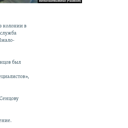
з колонии в
-служба
Ямало-
енцов был
ециалистов»,
 Сенцову
ение.