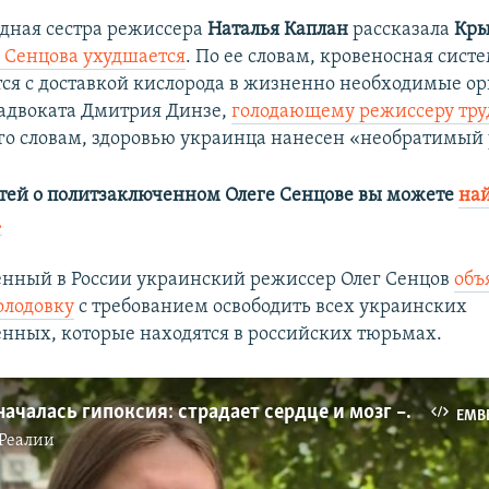
дная сестра режиссера
Наталья Каплан
рассказала
Кры
 Сенцова ухудшается
. По ее словам, кровеносная сист
тся с доставкой кислорода в жизненно необходимые ор
адвоката Дмитрия Динзе,
голодающему режиссеру труд
его словам, здоровью украинца нанесен «необратимый
тей о политзаключенном Олеге Сенцове вы можете
най
.
енный в России украинский режиссер Олег Сенцов
объ
олодовку
с требованием освободить всех украинских
нных, которые находятся в российских тюрьмах.
У Сенцова началась гипоксия: страдает сердце и мозг – Каплан (видео)
EMB
Реалии