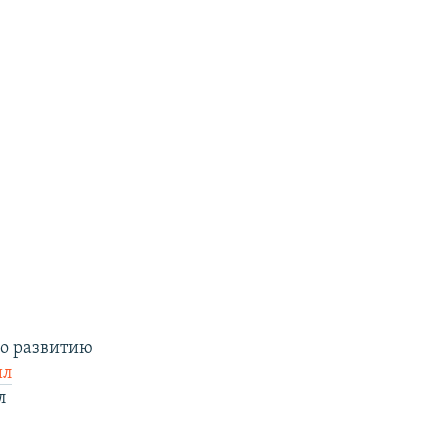
по развитию
ил
л