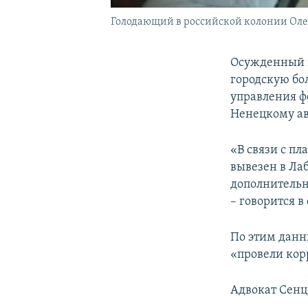
Голодающий в российской колонии Олег 
Осужденный 
городскую бо
управления ф
Ненецкому ав
«В связи с п
вывезен в Ла
дополнительн
– говорится в
По этим данн
«провели кор
Адвокат Сен