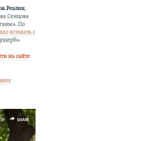
м.Реалии
,
ема Сенцова
ганы». По
но вставать с
 ущерб».
ти на сайте
явил
ED
SHARE