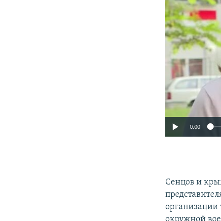
0:00
Сенцов и кр
представител
организации т
окружной вое