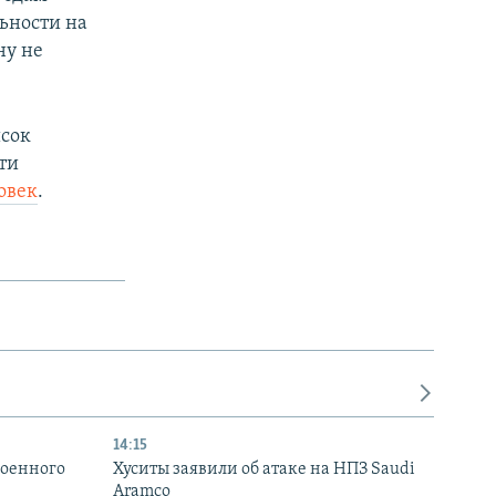
ьности на
ну не
px
width
исок
ти
овек
.
14:15
военного
Хуситы заявили об атаке на НПЗ Saudi
Aramco