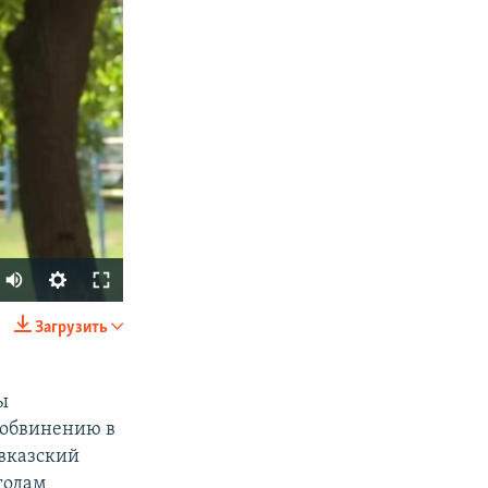
Загрузить
SHARE
ы
 обвинению в
авказский
годам