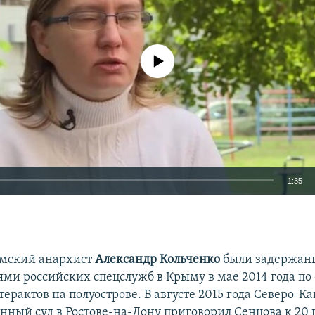
No media source currently available
1:35
EMBED
ымский анархист
Александр Кольченко
были задержан
ями российских спецслужб в Крыму в мае 2014 года по
ерактов на полуострове. В августе 2015 года Северо-К
нный суд в Ростове-на-Дону приговорил Сенцова к 20 