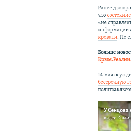
Ранее двоюро
что
состояние
«не справляе
информации 
кровати
. По 
Больше новос
Крым.Реалии
14 мая осужд
бессрочную г
политзаключе
видео
Крым.