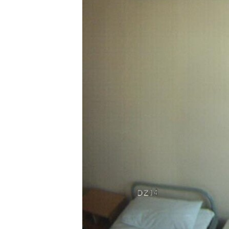
ПОБЕДИТЕЛЕЙ НЕ СУДЯТ?
КРЫМ.НЕПОКОРЕННЫЙ
ELIFBE
УКРАИНСКАЯ ПРОБЛЕМА КРЫМА