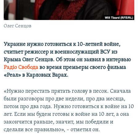
ПРИСОЕДИНЯЙТЕСЬ!
ПОБЕДИТЕЛЕЙ НЕ СУДЯТ?
КРЫМ.НЕПОКОРЕННЫЙ
Олег Сенцов
ELIFBE
УКРАИНСКАЯ ПРОБЛЕМА КРЫМА
Украине нужно готовиться к 10-летней войне,
Все сайты RFE/RL
считает режиссер и военнослужащий ВСУ из
Крыма Олег Сенцов. Об этом он заявил в интервью
Радіо Свобода
во время премьеры своего фильма
«Реал» в Карловых Варах.
«Нужно перестать прятать голову в песок. Сначала
были разговоры про две недели, про два месяца,
потом про два года. Нужно готовиться к войне на 10
лет. Если мы будем готовы к войне на 10 лет, а она
закончится раньше, значит, мы победили и
сделали все правильно», – отметил он.