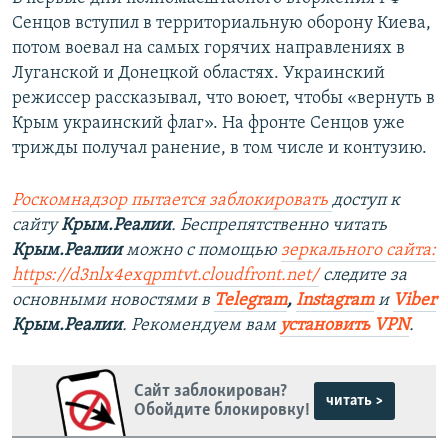
Сенцов вступил в территориальную оборону Киева,
потом воевал на самых горячих направлениях в
Луганской и Донецкой областях. Украинский
режиссер рассказывал, что воюет, чтобы «вернуть в
Крым украинский флаг». На фронте Сенцов уже
трижды получал ранение, в том числе и контузию.
Роскомнадзор пытается заблокировать
доступ к
сайту
Крым.Реалии
. Беспрепятственно читать
Крым.Реалии
можно с помощью
зеркального сайта:
https://d3nlx4exqpmtvt.cloudfront.net/
следите за
основными новостями в
Telegram
,
Instagram
и
Viber
Крым.Реалии
. Рекомендуем вам
установить VPN
.
Сайт заблокирован?
читать >
Обойдите блокировку!