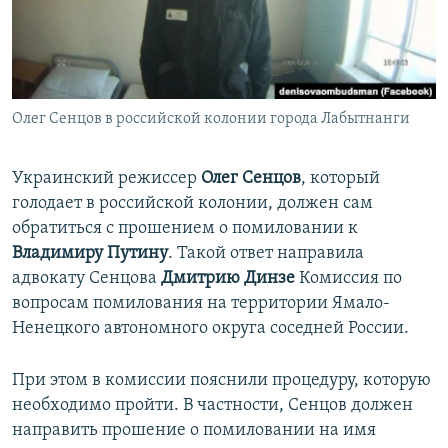
ПРИСОЕДИНЯЙТЕСЬ!
ПОБЕДИТЕЛЕЙ НЕ СУДЯТ?
КРЫМ.НЕПОКОРЕННЫЙ
ELIFBE
Олег Сенцов в российской колонии города Лабытнанги
УКРАИНСКАЯ ПРОБЛЕМА КРЫМА
Все сайты RFE/RL
Украинский режиссер
Олег Сенцов
, который
голодает в российской колонии, должен сам
обратиться с прошением о помиловании к
Владимиру Путину
. Такой ответ направила
адвокату Сенцова
Дмитрию Динзе
Комиссия по
вопросам помилования на территории Ямало-
Ненецкого автономного округа соседней России.
При этом в комиссии пояснили процедуру, которую
необходимо пройти. В частности, Сенцов должен
направить прошение о помиловании на имя