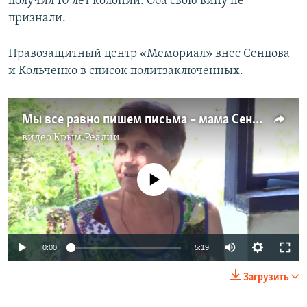
получил 10 лет колонии. Оба свою вину не
признали.
Правозащитный центр «Мемориал» внес Сенцова
и Кольченко в список политзаключенных.
Мы все равно пишем письма – мама Сенцова (видео)
видео
Крым.Реалии
No media source currently available
0:00
5:19
Загрузить