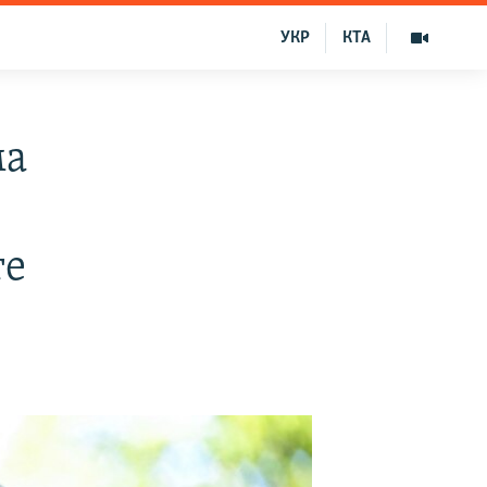
УКР
КТА
ма
те