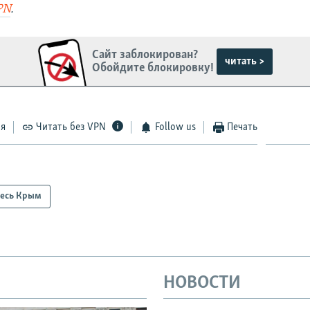
PN
.
Сайт заблокирован?
читать >
Обойдите блокировку!
ся
Читать без VPN
Follow us
Печать
есь Крым
НОВОСТИ