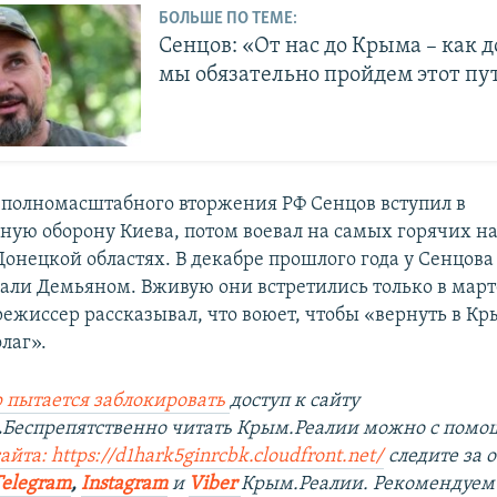
БОЛЬШЕ ПО ТЕМЕ:
Сенцов: «От нас до Крыма – как д
мы обязательно пройдем этот пу
 полномасштабного вторжения РФ Сенцов вступил в
ную оборону Киева, потом воевал на самых горячих н
онецкой областях. В декабре прошлого года у Сенцова
вали Демьяном. Вживую они встретились только в март
ежиссер рассказывал, что воюет, чтобы «вернуть в К
лаг».
 пытается заблокировать
доступ к сайту
.
Беспрепятственно читать Крым.Реалии можно с пом
йта: https://d1hark5ginrcbk.cloudfront.net/
следите за
Telegram
,
Instagram
и
Viber
Крым.Реалии. Рекомендуем