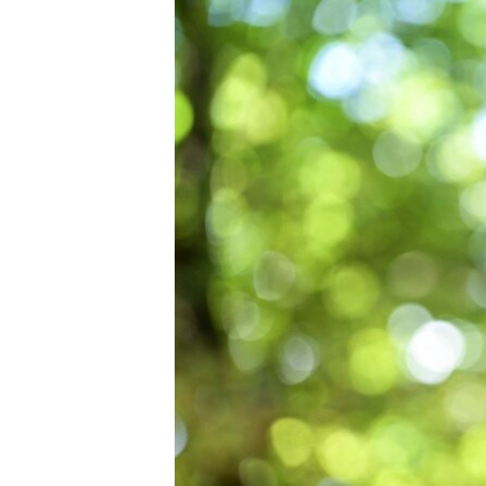
ПОБЕДИТЕЛЕЙ НЕ СУДЯТ?
КРЫМ.НЕПОКОРЕННЫЙ
ELIFBE
УКРАИНСКАЯ ПРОБЛЕМА КРЫМА