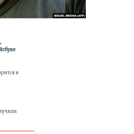
,
йсбуке
орится в
олучили