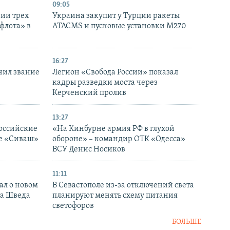
09:05
нии трех
Украина закупит у Турции ракеты
флота» в
ATACMS и пусковые установки M270
16:27
чил звание
Легион «Свобода России» показал
кадры разведки моста через
Керченский пролив
13:27
оссийские
«На Кинбурне армия РФ в глухой
ке «Сиваш»
обороне» – командир ОТК «Одесса»
ВСУ Денис Носиков
11:11
ал о новом
В Севастополе из-за отключений света
ка Шведа
планируют менять схему питания
светофоров
БОЛЬШЕ