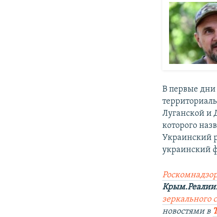
В первые дни
территориаль
Луганской и Д
которого наз
Украинский р
украинский ф
Роскомнадзор
Крым.Реалии
зеркального са
новостями в