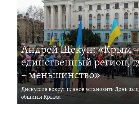
Андрей Щекун: «Крым –
единственный регион, 
– меньшинство»
Дискуссия вокруг планов установить День за
общины Крыма