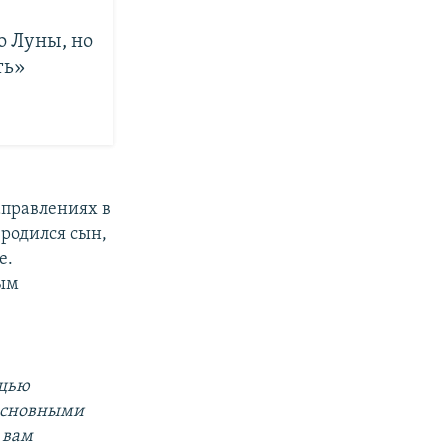
о Луны, но
ть»
аправлениях в
 родился сын,
е.
рым
ощью
 основными
 вам