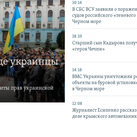
10:14
В СБС ВСУ заявили о пораже
судов российского «теневого 
Черном море
18:10
Старший сын Кадырова полу
«героя Чечни»
где украинцы
14:18
ВМС Украины уничтожили р
объекты на буровой установ
щиты прав украинской
в Черном море
12:08
Журналист Есипенко рассказ
деле крымского автомехани