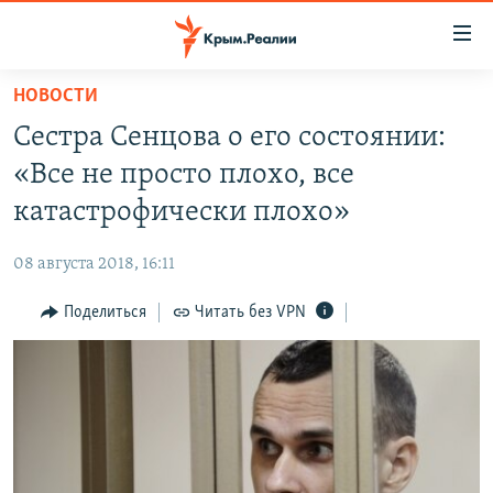
Доступность
ссылки
Вернуться
НОВОСТИ
к
НОВОСТИ
Сестра Сенцова о его состоянии:
основному
СПЕЦПРОЕКТЫ
содержанию
«Все не просто плохо, все
ВОДА
Вернутся
ГРУЗ 200
катастрофически плохо»
к
ИСТОРИЯ
КАРТА ВОЕННЫХ ОБЪЕКТОВ КРЫМА
главной
08 августа 2018, 16:11
ЕЩЕ
11 ЛЕТ ОККУПАЦИИ КРЫМА. 11 ИСТОРИЙ СОПРОТИВЛЕНИЯ
навигации
Вернутся
Поделиться
Читать без VPN
РАДІО СВОБОДА
ИНТЕРАКТИВ
к
КАК ОБОЙТИ БЛОКИРОВКУ
ИНФОГРАФИКА
поиску
ТЕЛЕПРОЕКТ КРЫМ.РЕАЛИИ
Українською
СОВЕТЫ ПРАВОЗАЩИТНИКОВ
Qırımtatar
ПРОПАВШИЕ БЕЗ ВЕСТИ