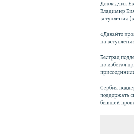
Докладчик Ев
Владимир Бил
вступления (в
«Давайте про
на вступление
Белград подд
но избегал п
присоединили
Сербия подде
поддержать с
бывшей прови