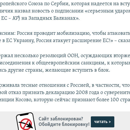
ропейского Союза по Сербии, которая надеется на всту
ичик назвал новость о подписании «серьезным ударом
 ЕС –
КР
) на Западных Балканах».
ясним: Россия проводит мобилизацию, чтобы атаковат
 в ЕС Украину, Россия атакует расширение ЕС!» – сказ
ержал несколько резолюций ООН, осуждающих вторже
рисоединения к общеевропейским санкциям, к которы
сь другие страны, желающие вступить в блок.
рживала тесные отношения с Россией, в частности, чт
вой отказ признать декларацию 2008 года о суверените
нции Косово, которую сейчас признают более 100 стра
Сайт заблокирован?
читать >
Обойдите блокировку!