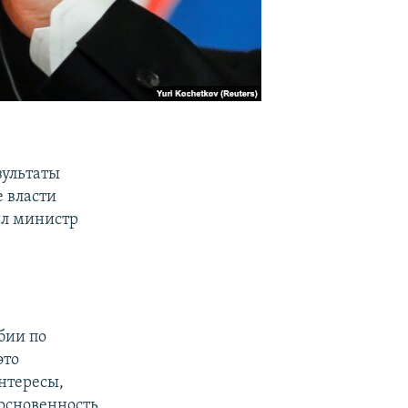
зультаты
 власти
ил министр
бии по
это
нтересы,
основенность