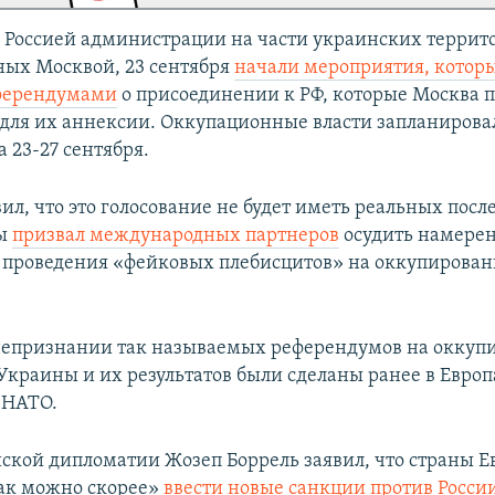
Россией администрации на части украинских террит
ых Москвой, 23 сентября
начали мероприятия, которы
ферендумами
о присоединении к РФ, которые Москва 
 для их аннексии. Оккупационные власти запланирова
 23-27 сентября.
ил, что это голосование не будет иметь реальных после
ы
призвал международных партнеров
осудить намерен
 проведения «фейковых плебисцитов» на оккупирова
непризнании так называемых референдумов на окку
Украины и их результатов были сделаны ранее в Евро
 НАТО.
йской дипломатии Жозеп Боррель заявил, что страны Е
ак можно скорее»
ввести новые санкции против Росси