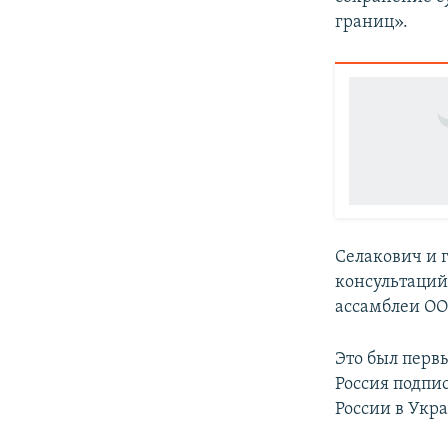
границ».
Селакович и 
консультаций
ассамблеи ОО
Это был перв
Россия подпи
России в Укра