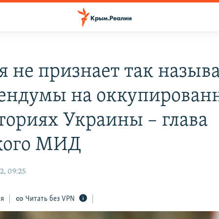
я не признает так назыв
ендумы на оккупирован
ториях Украины – глава
кого МИД
2, 09:25
ся
Читать без VPN