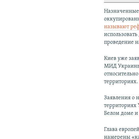
Назначенные 
оккупированн
называют ре
использовать
проведение на
Киев уже заяв
МИД Украин
относительно
территориях.
Заявления о 
территориях 
Белом доме и
Глава европе
намерены «к