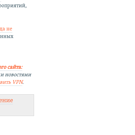
роприятий,
да не
анных
го сайта:
ми новостями
овить
VPN
.
ение