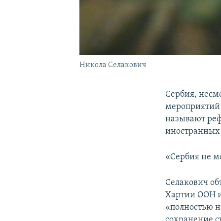
Никола Селакович
Сербия, несм
мероприятий 
называют реф
иностранных 
«Сербия не мо
Селакович об
Хартии ООН и
«полностью н
сохранение с