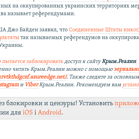
нных на оккупированных украинских территориях ме
ва называет референдумами.
А Джо Байден заявил, что
Соединенные Штаты никог
ультаты
так называемых референдумов на оккупиров
 Украины.
 пытается заблокировать
доступ к сайту
Крым.Реалии
.
венно читать Крым.Реалии можно с помощью
зеркально
xrvtkthdgczf.azureedge.net/
. ​
Также следите за основны
stagram
и
Viber
Крым.Реалии. Рекомендуем вам
устан
ез блокировки и цензуры! Установить
прилож
лии для
iOS
і
Android
.