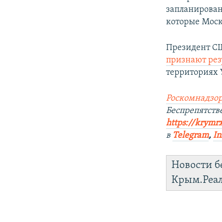
запланирова
которые Моск
Президент СШ
признают рез
территориях
Роскомнадзор
Беспрепятст
https://krymr
в
Telegram
,
In
Новости б
Крым.Реа