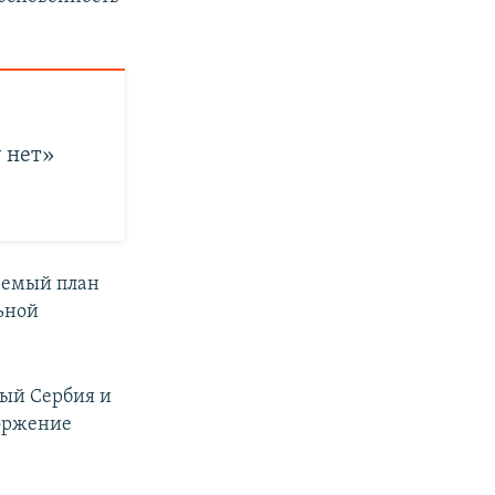
 нет»
аемый план
льной
рый Сербия и
торжение