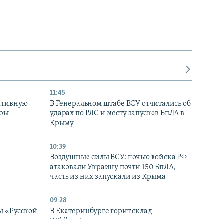
11:45
ктивную
В Генеральном штабе ВСУ отчитались об
уры
ударах по РЛС и месту запусков БпЛА в
в
Крыму
10:39
Воздушные силы ВСУ: ночью войска РФ
атаковали Украину почти 150 БпЛА,
часть из них запускали из Крыма
09:28
ы «Русской
В Екатеринбурге горит склад