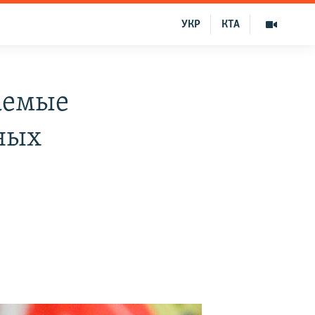
УКР
КТА
аемые
ных