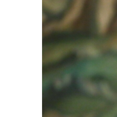
ПОБЕДИТЕЛЕЙ НЕ СУДЯТ?
КРЫМ.НЕПОКОРЕННЫЙ
ELIFBE
УКРАИНСКАЯ ПРОБЛЕМА КРЫМА