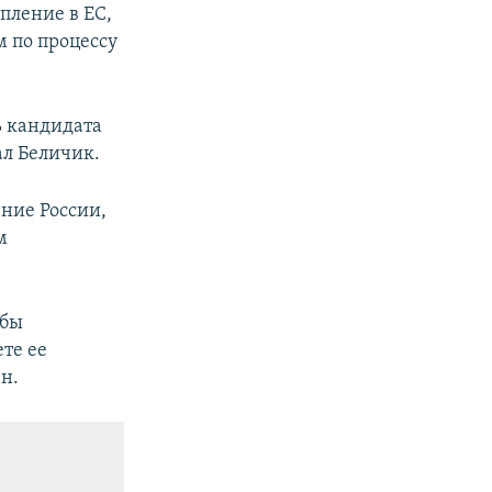
пление в ЕС,
 по процессу
ь кандидата
ал Беличик.
ние России,
м
обы
те ее
н.