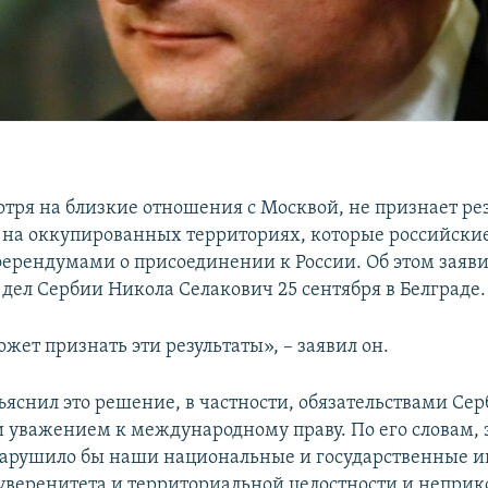
отря на близкие отношения с Москвой, не признает ре
на оккупированных территориях, которые российские
ерендумами о присоединении к России. Об этом заяв
дел Сербии Никола Селакович 25 сентября в Белграде.
жет признать эти результаты», – заявил он.
ъяснил это решение, в частности, обязательствами Сер
 уважением к международному праву. По его словам, 
арушило бы наши национальные и государственные и
уверенитета и территориальной целостности и неприк