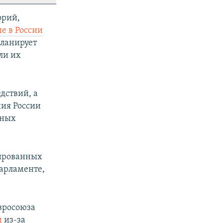
орий,
е в России
планирует
ли их
дствий, а
ия России
нных
пированных
парламенте,
вросоюза
и
из-за