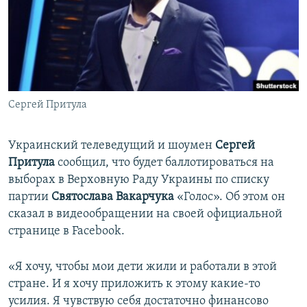
ПРИСОЕДИНЯЙТЕСЬ!
ПОБЕДИТЕЛЕЙ НЕ СУДЯТ?
КРЫМ.НЕПОКОРЕННЫЙ
ELIFBE
УКРАИНСКАЯ ПРОБЛЕМА КРЫМА
Все сайты RFE/RL
Сергей Притула
Украинский телеведущий и шоумен
Сергей
Притула
сообщил, что будет баллотироваться на
выборах в Верховную Раду Украины по списку
партии
Святослава Вакарчука
«Голос». Об этом он
сказал в видеообращении на своей официальной
странице в Facebook.
«Я хочу, чтобы мои дети жили и работали в этой
стране. И я хочу приложить к этому какие-то
усилия. Я чувствую себя достаточно финансово