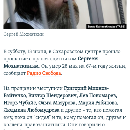
ПРИСОЕДИНЯЙТЕСЬ!
ПОБЕДИТЕЛЕЙ НЕ СУДЯТ?
КРЫМ.НЕПОКОРЕННЫЙ
ELIFBE
Сергей Мохнаткин
УКРАИНСКАЯ ПРОБЛЕМА КРЫМА
Все сайты RFE/RL
В субботу, 13 июня, в Сахаровском центре прошло
прощание с правозащитником
Сергеем
Мохнаткиным
. Он умер 28 мая на 67-м году жизни,
сообщает
Радио Свобода
.
На прощании выступили
Григорий Михнов-
Вайтенко, Виктор Шендерович, Лев Пономарев,
Игорь Чубайс, Ольга Мазурова, Мария Рябикова,
Людмила Любомудрова
и другие – те, кто помогал
ему, пока он "сидел" и те, кому помогал он, друзья и
коллеги-правозащитники. Они говорили о