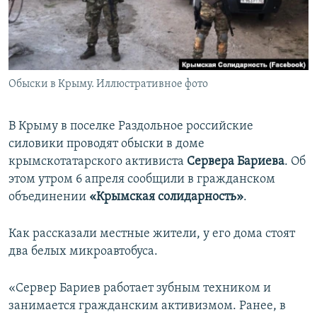
ПРИСОЕДИНЯЙТЕСЬ!
ПОБЕДИТЕЛЕЙ НЕ СУДЯТ?
КРЫМ.НЕПОКОРЕННЫЙ
ELIFBE
Обыски в Крыму. Иллюстративное фото
УКРАИНСКАЯ ПРОБЛЕМА КРЫМА
Все сайты RFE/RL
В Крыму в поселке Раздольное российские
силовики проводят обыски в доме
крымскотатарского активиста
Сервера Бариева
. Об
этом утром 6 апреля сообщили в гражданском
объединении
«Крымская солидарность»
.
Как рассказали местные жители, у его дома стоят
два белых микроавтобуса.
«Сервер Бариев работает зубным техником и
занимается гражданским активизмом. Ранее, в