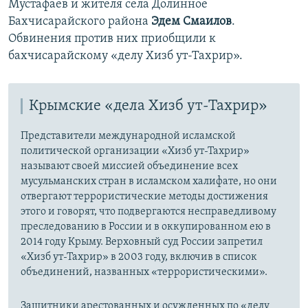
Мустафаев и жителя села Долинное
Бахчисарайского района
Эдем Смаилов
.
Обвинения против них приобщили к
бахчисарайскому «делу Хизб ут-Тахрир».
Крымские «дела Хизб ут-Тахрир»
Представители международной исламской
политической организации «Хизб ут-Тахрир»
называют своей миссией объединение всех
мусульманских стран в исламском халифате, но они
отвергают террористические методы достижения
этого и говорят, что подвергаются несправедливому
преследованию в России и в оккупированном ею в
2014 году Крыму. Верховный суд России запретил
«Хизб ут-Тахрир» в 2003 году, включив в список
объединений, названных «террористическими».
Защитники арестованных и осужденных по «делу