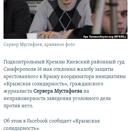
ПРИСОЕДИНЯЙТЕСЬ!
ПОБЕДИТЕЛЕЙ НЕ СУДЯТ?
КРЫМ.НЕПОКОРЕННЫЙ
ELIFBE
УКРАИНСКАЯ ПРОБЛЕМА КРЫМА
Все сайты RFE/RL
Сервер Мустафаев, архивное фото
Подконтрольный Кремлю Киевский районный суд
Симферополя 16 мая отклонил жалобу защиты
арестованного в Крыму координатора инициативы
«Крымская солидарность», гражданского
журналиста
Сервера Мустафаева
на
неправомерность заведения уголовного дела
против него.
Об этом в Facebook сообщает «Крымская
солидарность».