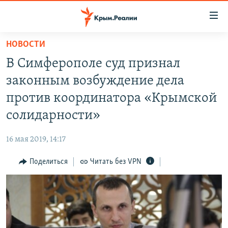
Доступность
ссылки
Вернуться
НОВОСТИ
к
НОВОСТИ
В Симферополе суд признал
основному
СПЕЦПРОЕКТЫ
содержанию
законным возбуждение дела
ВОДА
Вернутся
ГРУЗ 200
против координатора «Крымской
к
ИСТОРИЯ
КАРТА ВОЕННЫХ ОБЪЕКТОВ КРЫМА
солидарности»
главной
ЕЩЕ
11 ЛЕТ ОККУПАЦИИ КРЫМА. 11 ИСТОРИЙ СОПРОТИВЛЕНИЯ
навигации
16 мая 2019, 14:17
Вернутся
РАДІО СВОБОДА
ИНТЕРАКТИВ
к
Поделиться
Читать без VPN
КАК ОБОЙТИ БЛОКИРОВКУ
ИНФОГРАФИКА
поиску
ТЕЛЕПРОЕКТ КРЫМ.РЕАЛИИ
Українською
СОВЕТЫ ПРАВОЗАЩИТНИКОВ
Qırımtatar
ПРОПАВШИЕ БЕЗ ВЕСТИ