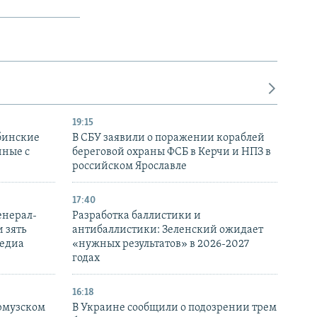
19:15
бинские
В СБУ заявили о поражении кораблей
нные с
береговой охраны ФСБ в Керчи и НПЗ в
российском Ярославле
17:40
енерал-
Разработка баллистики и
 зять
антибаллистики: Зеленский ожидает
медиа
«нужных результатов» в 2026-2027
годах
16:18
Ормузском
В Украине сообщили о подозрении трем