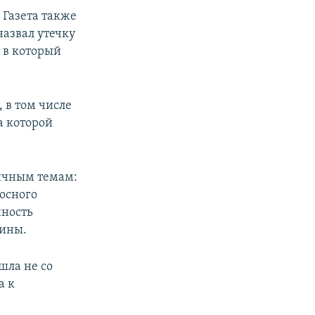
 Газета также
назвал утечку
 в который
 в том числе
а которой
ичным темам:
осного
нность
аины.
шла не со
а к