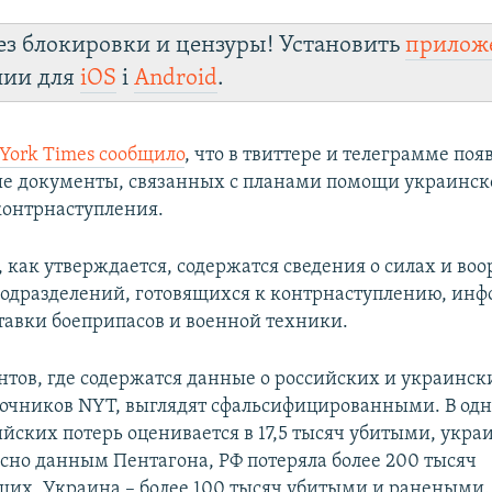
ез блокировки и цензуры! Установить
прилож
лии для
iOS
і
Android
.
York Times сообщило
, что в твиттере и телеграмме по
е документы, связанных с планами помощи украинс
контрнаступления.
, как утверждается, содержатся сведения о силах и во
одразделений, готовящихся к контрнаступлению, инф
тавки боеприпасов и военной техники.
нтов, где содержатся данные о российских и украинск
точников NYT, выглядят сфальсифицированными. В одн
йских потерь оценивается в 17,5 тысяч убитыми, украи
асно данным Пентагона, РФ потеряла более 200 тысяч
их, Украина – более 100 тысяч убитыми и ранеными.