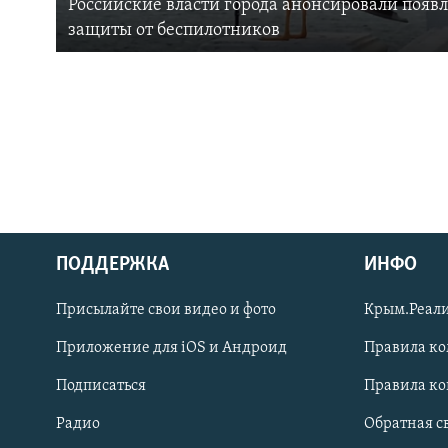
Российские власти города анонсировали появ
защиты от беспилотников
ПОДДЕРЖКА
ИНФО
Українською
Присылайте свои видео и фото
Крым.Реали
Qırımtatar
Приложение для iOS и Андроид
Правила к
Подписаться
Правила к
ПРИСОЕДИНЯЙТЕСЬ!
Радио
Обратная с