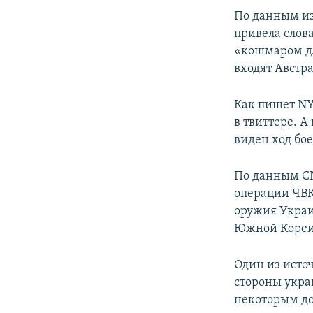
ПОБЕДИТЕЛЕЙ НЕ СУДЯТ?
По данным изд
КРЫМ.НЕПОКОРЕННЫЙ
привела слов
«кошмаром дл
ELIFBE
входят Австр
УКРАИНСКАЯ ПРОБЛЕМА КРЫМА
Как пишет NY
в твиттере. 
виден ход бо
По данным C
операции ЧВК
оружия Украи
Южной Кореи 
Один из источ
стороны укра
некоторым до