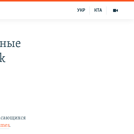
УКР
КТА
тные
k
касающихся
imes
.