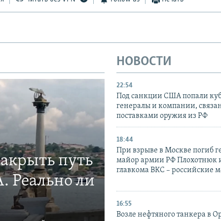
НОВОСТИ
22:54
Под санкции США попали ку
генералы и компании, связа
поставками оружия из РФ
18:44
При взрыве в Москве погиб г
закрыть путь
майор армии РФ Плохотнюк и
главкома ВКС – российские 
. Реально ли
16:55
Возле нефтяного танкера в 