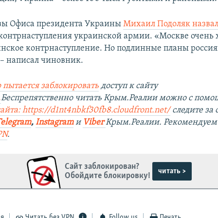
вы Офиса президента Украины
Михаил Подоляк назва
контрнаступления украинской армии. «Москве очень 
инское контрнаступление. Но подлинные планы россия
 – написал чиновник.
 пытается заблокировать
доступ к сайту
.
Беспрепятственно читать Крым.Реалии можно с пом
айта: https://d1nt4nbkf30fb8.cloudfront.net/
следите за
Telegram
,
Instagram
и
Viber
Крым.Реалии. Рекомендуем
PN
.
Сайт заблокирован?
читать >
Обойдите блокировку!
ся
Читать без VPN
Follow us
Печать