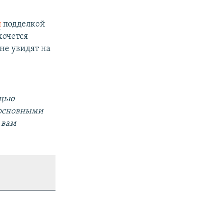
л
подделкой
хочется
не увидят на
ощью
 основными
 вам