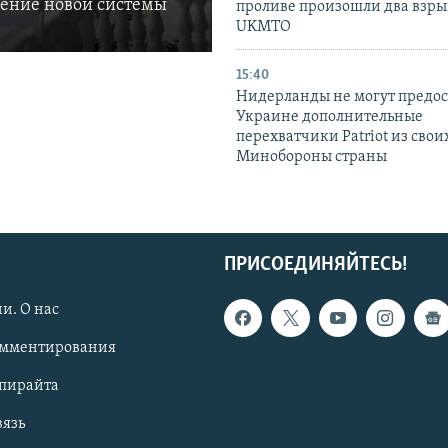
ление новой системы
проливе произошли два взры
UKMTO
15:40
Нидерланды не могут предос
Украине дополнительные
перехватчики Patriot из своих
Минобороны страны
ПРИСОЕДИНЯЙТЕСЬ!
и. О нас
омментирования
опирайта
вязь