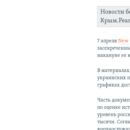
Новости б
Крым.Реа
7 апреля
New 
засекреченны
накануне ее 
В материалах
украинских п
графиках дос
Часть докуме
по оценке ис
уровень росси
тысячи. Согл
военнослужащ