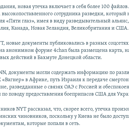
ания, новая утечка включает в себя более 100 файлов.
а высокопоставленного сотрудника разведки, который 
я «Пяти глаз», имея в виду разведывательный альянс,
алия, Канада, Новая Зеландия, Великобритания и США.
T, новые документы публиковались в разных соцсетях,
А на анонимном форуме 4chan была размещена карта, н
евых действий в Бахмуте Донецкой области.
NN, документы могли содержать информацию по разл
 «Вагнер» в Африке, путь Израиля к передаче смертон
не, разведданные о связях ОАЭ с Россией и обеспокое
по поводу предоставления боеприпасов США для Укр
ников NYT рассказал, что, скорее всего, утечка произо
инских чиновников, поскольку у Киева не было доступ
кументам, которые попали в сеть.