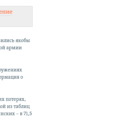
ение
явились якобы
кой армии
оружениях
ормация о
их потерях,
ой из таблиц
нских – в 71,5