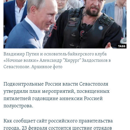
ПРИСОЕДИНЯЙТЕСЬ!
ПОБЕДИТЕЛЕЙ НЕ СУДЯТ?
КРЫМ.НЕПОКОРЕННЫЙ
ELIFBE
УКРАИНСКАЯ ПРОБЛЕМА КРЫМА
Все сайты RFE/RL
Владимир Путин и основатель байкерского клуба
«Ночные волки» Александр "Хирург" Залдостанов в
Севастополе. Архивное фото
Подконтрольные России власти Севастополя
утвердили план мероприятий, посвященных
пятилетней годовщине аннексии Россией
полуострова.
Как сообщает сайт российского правительства
города, 23 февраля состоится шествие отрядов