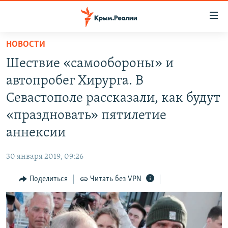
Доступность
ссылки
Вернуться
НОВОСТИ
к
НОВОСТИ
Шествие «самообороны» и
основному
СПЕЦПРОЕКТЫ
содержанию
автопробег Хирурга. В
ВОДА
Вернутся
ГРУЗ 200
Севастополе рассказали, как будут
к
ИСТОРИЯ
КАРТА ВОЕННЫХ ОБЪЕКТОВ КРЫМА
«праздновать» пятилетие
главной
ЕЩЕ
11 ЛЕТ ОККУПАЦИИ КРЫМА. 11 ИСТОРИЙ СОПРОТИВЛЕНИЯ
навигации
аннексии
Вернутся
РАДІО СВОБОДА
ИНТЕРАКТИВ
к
30 января 2019, 09:26
КАК ОБОЙТИ БЛОКИРОВКУ
ИНФОГРАФИКА
поиску
Поделиться
Читать без VPN
ТЕЛЕПРОЕКТ КРЫМ.РЕАЛИИ
Українською
СОВЕТЫ ПРАВОЗАЩИТНИКОВ
Qırımtatar
ПРОПАВШИЕ БЕЗ ВЕСТИ