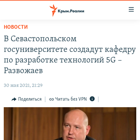
Доступность
ссылки
Вернуться
НОВОСТИ
к
НОВОСТИ
В Севастопольском
основному
СПЕЦПРОЕКТЫ
содержанию
госуниверситете создадут кафедру
ВОДА
Вернутся
ГРУЗ 200
по разработке технологий 5G –
к
ИСТОРИЯ
КАРТА ВОЕННЫХ ОБЪЕКТОВ КРЫМА
Развожаев
главной
ЕЩЕ
11 ЛЕТ ОККУПАЦИИ КРЫМА. 11 ИСТОРИЙ СОПРОТИВЛЕНИЯ
навигации
30 мая 2021, 21:29
Вернутся
РАДІО СВОБОДА
ИНТЕРАКТИВ
к
Поделиться
Читать без VPN
КАК ОБОЙТИ БЛОКИРОВКУ
ИНФОГРАФИКА
поиску
ТЕЛЕПРОЕКТ КРЫМ.РЕАЛИИ
Українською
СОВЕТЫ ПРАВОЗАЩИТНИКОВ
Qırımtatar
ПРОПАВШИЕ БЕЗ ВЕСТИ