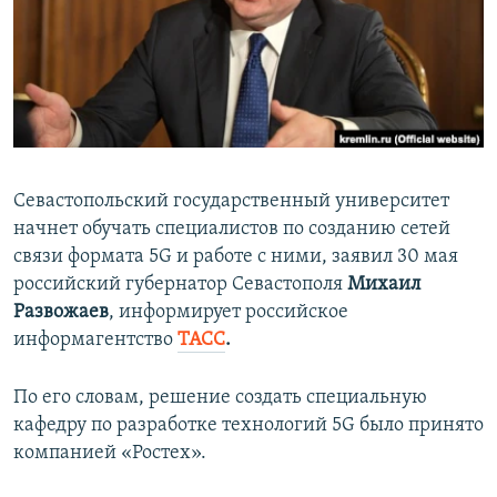
ПРИСОЕДИНЯЙТЕСЬ!
ПОБЕДИТЕЛЕЙ НЕ СУДЯТ?
КРЫМ.НЕПОКОРЕННЫЙ
ELIFBE
УКРАИНСКАЯ ПРОБЛЕМА КРЫМА
Все сайты RFE/RL
Севастопольский государственный университет
начнет обучать специалистов по созданию сетей
связи формата 5G и работе с ними, заявил 30 мая
российский губернатор Севастополя
Михаил
Развожаев
, информирует российское
информагентство
ТАСС
.
По его словам, решение создать специальную
кафедру по разработке технологий 5G было принято
компанией «Ростех».