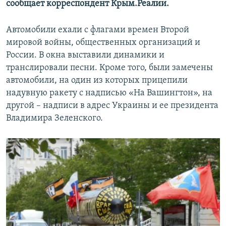
сообщает корреспондент Крым.Реалии.
ПРИСОЕДИНЯЙТЕСЬ!
ПОБЕДИТЕЛЕЙ НЕ СУДЯТ?
КРЫМ.НЕПОКОРЕННЫЙ
Автомобили ехали с флагами времен Второй
мировой войны, общественных организаций и
ELIFBE
России. В окна выставили динамики и
УКРАИНСКАЯ ПРОБЛЕМА КРЫМА
транслировали песни. Кроме того, были замечены
Все сайты RFE/RL
автомобили, на один из которых прицепили
надувную ракету с надписью «На Вашингтон», на
другой – надписи в адрес Украины и ее президента
Владимира Зеленского.