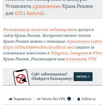
Установить
приложение
Крым.Реалии
для
iOS
і
Android
.
Роскомнадзор пытается заблокировать
доступ к
сайту Крым.Реалии. Беспрепятственно читать
Крым.Реалии можно с помощью
зеркального сайта:
https://d18x316j6wxdr4.cloudfront.net/
следите за
основными новостями в
Telegram
,
Instagram
и
Viber
Крым.Реалии. Рекомендуем вам
установить
VPN
.
Сайт заблокирован?
читать >
Обойдите блокировку!
Поделиться
Читать без VPN
Follow us