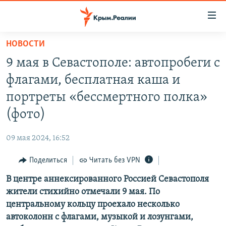
Доступность
ссылки
Вернуться
НОВОСТИ
к
НОВОСТИ
9 мая в Севастополе: автопробеги с
основному
СПЕЦПРОЕКТЫ
содержанию
флагами, бесплатная каша и
ВОДА
Вернутся
ГРУЗ 200
портреты «бессмертного полка»
к
ИСТОРИЯ
КАРТА ВОЕННЫХ ОБЪЕКТОВ КРЫМА
(фото)
главной
ЕЩЕ
11 ЛЕТ ОККУПАЦИИ КРЫМА. 11 ИСТОРИЙ СОПРОТИВЛЕНИЯ
навигации
09 мая 2024, 16:52
Вернутся
РАДІО СВОБОДА
ИНТЕРАКТИВ
к
Поделиться
Читать без VPN
КАК ОБОЙТИ БЛОКИРОВКУ
ИНФОГРАФИКА
поиску
В центре аннексированного Россией Севастополя
ТЕЛЕПРОЕКТ КРЫМ.РЕАЛИИ
Українською
жители стихийно отмечали 9 мая. По
СОВЕТЫ ПРАВОЗАЩИТНИКОВ
центральному кольцу проехало несколько
Qırımtatar
автоколонн с флагами, музыкой и лозунгами,
ПРОПАВШИЕ БЕЗ ВЕСТИ