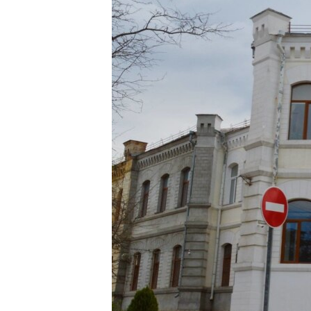
ПОБЕДИТЕЛЕЙ НЕ СУДЯТ?
КРЫМ.НЕПОКОРЕННЫЙ
ELIFBE
УКРАИНСКАЯ ПРОБЛЕМА КРЫМА