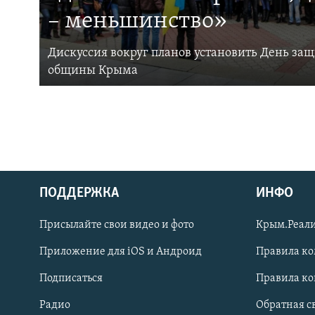
– меньшинство»
Дискуссия вокруг планов установить День за
общины Крыма
ПОДДЕРЖКА
ИНФО
Українською
Присылайте свои видео и фото
Крым.Реали
Qırımtatar
Приложение для iOS и Андроид
Правила к
Подписаться
Правила к
ПРИСОЕДИНЯЙТЕСЬ!
Радио
Обратная с