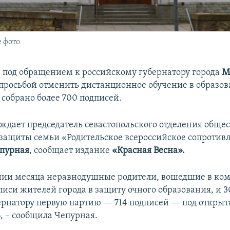
 фото
е под обращением к российскому губернатору города
М
просьбой отменить дистанционное обучение в образо
собрано более 700 подписей.
рждает председатель севастопольского отделения обще
защиты семьи «Родительское всероссийское сопротив
епурная
, сообщает издание
«Красная Весна».
ии месяца неравнодушные родители, вошедшие в ком
писи жителей города в защиту очного образования, и 
ернатору первую партию — 714 подписей — под откры
 – сообщила Чепурная.