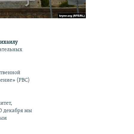
ихаилу
вательных
ственной
ление» (РВС)
итет,
30 декабря мы
тым