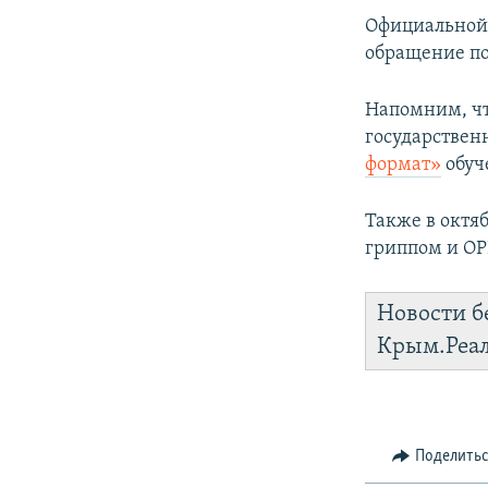
Официальной 
обращение пок
Напомним, чт
государствен
формат»
обуч
Также в октяб
гриппом и ОР
Новости б
Крым.Реа
Поделить