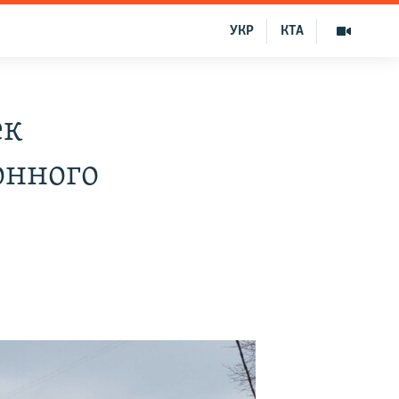
УКР
КТА
ек
онного