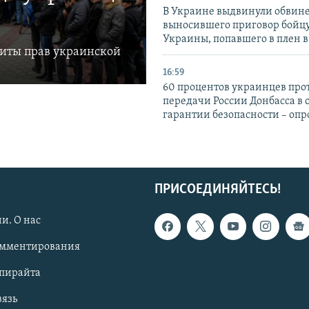
В Украине выдвинули обвине
выносившего приговор бойц
Украины, попавшего в плен 
щиты прав украинской
16:59
60 процентов украинцев про
передачи России Донбасса в 
гарантии безопасности – опр
ПРИСОЕДИНЯЙТЕСЬ!
и. О нас
омментирования
опирайта
вязь