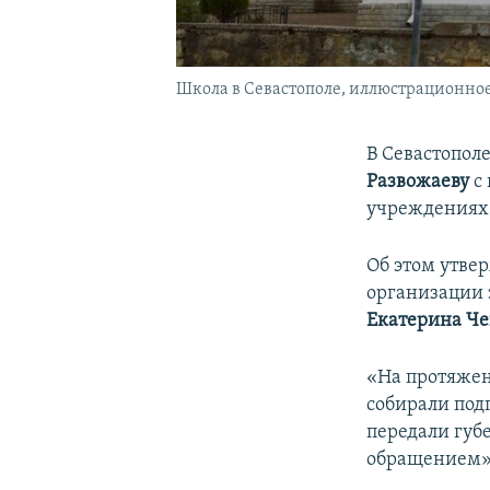
Школа в Севастополе, иллюстрационное
В Севастопол
Развожаеву
с 
учреждениях 
Об этом утве
организации 
Екатерина Ч
«На протяжен
собирали под
передали губ
обращением»,