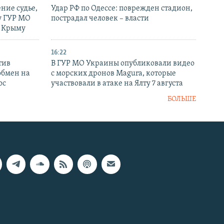
ние судье,
Удар РФ по Одессе: поврежден стадион,
у ГУР МО
пострадал человек – власти
в Крыму
16:22
тив
В ГУР МО Украины опубликовали видео
обмен на
с морских дронов Magura, которые
ос
участвовали в атаке на Ялту 7 августа
БОЛЬШЕ