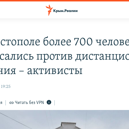
астополе более 700 челов
сались против дистанци
ния – активисты
 19:25
ся
Читать без VPN