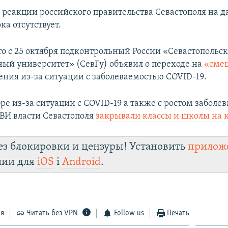
реакции российского правительства Севастополя на д
а отсутствует.
о с 25 октября подконтрольный России «Севастопольс
ный университет» (СевГу) объявил о переходе на
«сме
ения из-за ситуации с заболеваемостью COVID-19.
ре из-за ситуации с COVID-19 а также с ростом заболе
ВИ власти Севастополя
закрывали классы и школы на 
ез блокировки и цензуры! Установить
прилож
лии для
iOS
і
Android
.
ся
Читать без VPN
Follow us
Печать