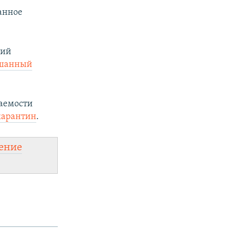
анное
кий
шанный
ваемости
карантин
.
ение