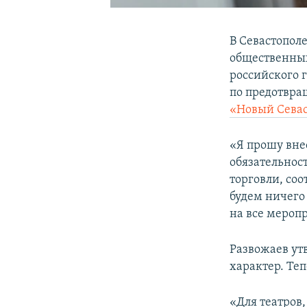
В Севастопол
общественных
российского 
по предотвра
«Новый Севас
«Я прошу вне
обязательнос
торговли, соо
будем ничего
на все меропр
Развожаев ут
характер. Те
«Для театров,