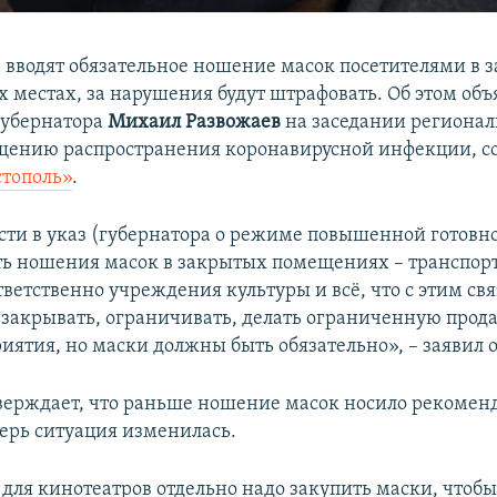
е вводят обязательное ношение масок посетителями в 
 местах, за нарушения будут штрафовать. Об этом объя
губернатора
Михаил Развожаев
на заседании регионал
щению распространения коронавирусной инфекции, с
тополь»
.
сти в указ (губернатора о режиме повышенной готовн
ть ношения масок в закрытых помещениях – транспорт
тветственно учреждения культуры и всё, что с этим св
 закрывать, ограничивать, делать ограниченную прод
иятия, но маски должны быть обязательно», – заявил о
верждает, что раньше ношение масок носило рекоме
перь ситуация изменилась.
 для кинотеатров отдельно надо закупить маски, чтоб