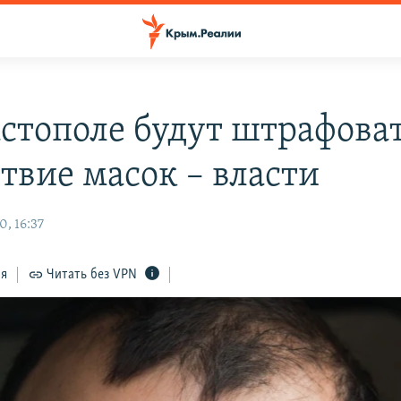
астополе будут штрафоват
твие масок – власти
, 16:37
ся
Читать без VPN