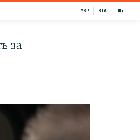
УКР
КТА
ь за