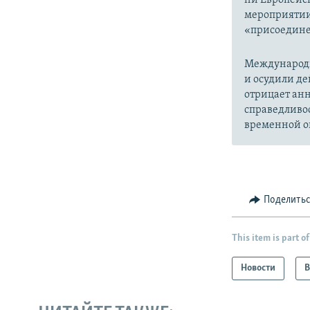
мероприятии
«присоедине
Международн
и осудили де
отрицает анн
справедливо
временной ок
Поделить
This item is part of
Новости
В