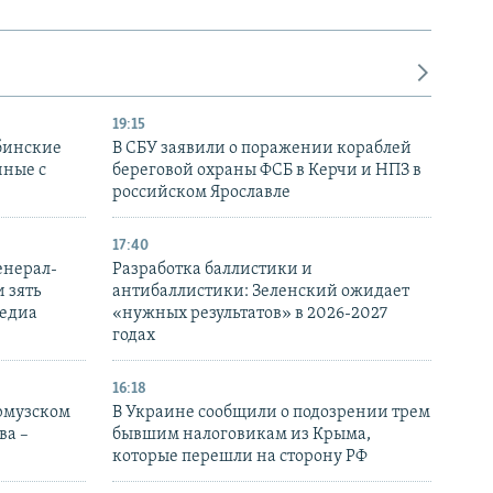
19:15
бинские
В СБУ заявили о поражении кораблей
нные с
береговой охраны ФСБ в Керчи и НПЗ в
российском Ярославле
17:40
енерал-
Разработка баллистики и
 зять
антибаллистики: Зеленский ожидает
медиа
«нужных результатов» в 2026-2027
годах
16:18
Ормузском
В Украине сообщили о подозрении трем
ва –
бывшим налоговикам из Крыма,
которые перешли на сторону РФ