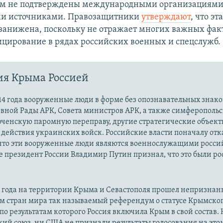
ом не подтверждены международными организациями
и источниками. Правозащитники
утверждают
, что эт
занижена, поскольку не отражает многих важных фак
цирование в рядах российских военных и спецслужб.
ия Крыма Россией
14 года вооруженные люди в форме без опознавательных знако
овной Рады АРК, Совета министров АРК, а также симферополь
рченскую паромную переправу, другие стратегические объект
действия украинских войск. Российские власти поначалу от
 что эти вооруженные люди являются военнослужащими росси
 президент России Владимир Путин признал, что это были р
14 года на территории Крыма и Севастополя прошел непризна
м стран мира так называемый референдум о статусе Крымско
 по результатам которого Россия включила Крым в свой состав.
ий союз, ни США не признали результаты голосования на это