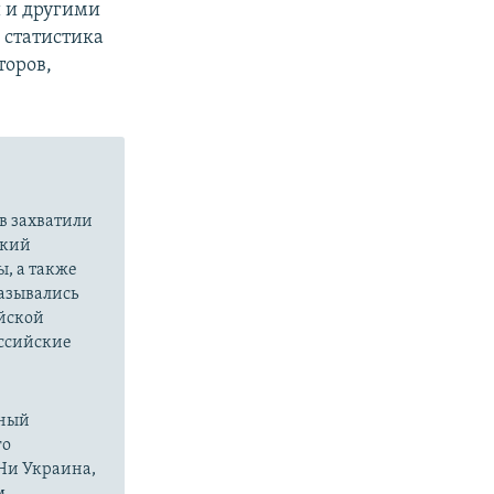
 и другими
а статистика
торов,
в захватили
ский
ы, а также
казывались
йской
оссийские
нный
го
 Ни Украина,
м