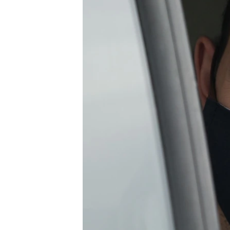
ПОБЕДИТЕЛЕЙ НЕ СУДЯТ?
КРЫМ.НЕПОКОРЕННЫЙ
ELIFBE
УКРАИНСКАЯ ПРОБЛЕМА КРЫМА