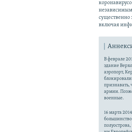
коронавирус
независимым
существенно 
включая инфи
Аннекс
В феврале 20
здание Верх
аэропорт, Ке
блокировали 
признавать,
армии. Позже
военные.
16 марта 20
большинство
полуострова,
ни Европейск