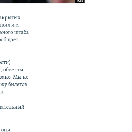
закрытых
вил и.о.
ьного штаба
ообщает
ости)
, объекты
язано. Мы не
ажу билетов
н.
ндательный
ы они