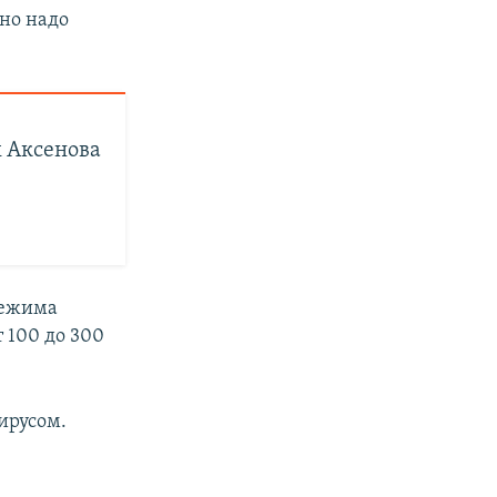
ьно надо
х Аксенова
режима
 100 до 300
ирусом.