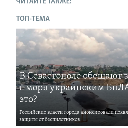
ЧИТАЙТЕ ТАКЖЕ:
ТОП-ТЕМА
В Севастополе обещают 
с моря украинским БпЛА
это?
Российские власти города анонсировали появ
защиты от беспилотников