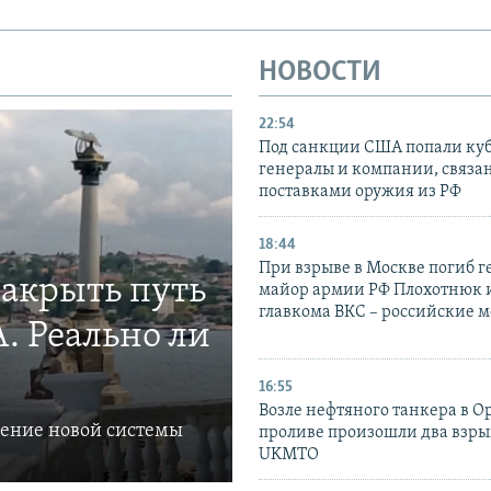
НОВОСТИ
22:54
Под санкции США попали ку
генералы и компании, связа
поставками оружия из РФ
18:44
При взрыве в Москве погиб г
закрыть путь
майор армии РФ Плохотнюк и
главкома ВКС – российские 
. Реально ли
16:55
Возле нефтяного танкера в 
ление новой системы
проливе произошли два взры
UKMTO