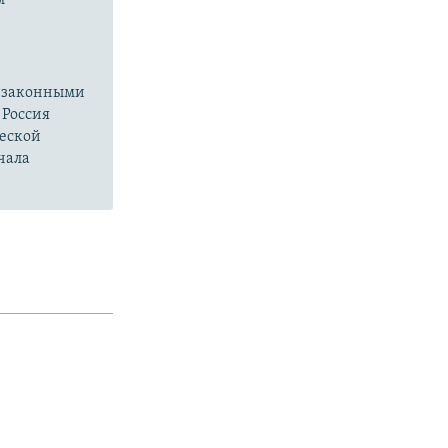
езаконными
 Россия
ческой
чала