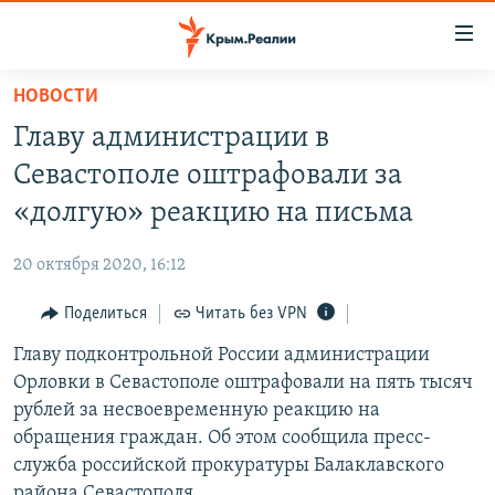
Доступность
ссылки
Вернуться
НОВОСТИ
к
НОВОСТИ
Главу администрации в
основному
СПЕЦПРОЕКТЫ
содержанию
Севастополе оштрафовали за
ВОДА
Вернутся
ГРУЗ 200
«долгую» реакцию на письма
к
ИСТОРИЯ
КАРТА ВОЕННЫХ ОБЪЕКТОВ КРЫМА
главной
20 октября 2020, 16:12
ЕЩЕ
11 ЛЕТ ОККУПАЦИИ КРЫМА. 11 ИСТОРИЙ СОПРОТИВЛЕНИЯ
навигации
Вернутся
Поделиться
Читать без VPN
РАДІО СВОБОДА
ИНТЕРАКТИВ
к
Главу подконтрольной России администрации
КАК ОБОЙТИ БЛОКИРОВКУ
ИНФОГРАФИКА
поиску
Орловки в Севастополе оштрафовали на пять тысяч
ТЕЛЕПРОЕКТ КРЫМ.РЕАЛИИ
рублей за несвоевременную реакцию на
Українською
обращения граждан. Об этом сообщила пресс-
СОВЕТЫ ПРАВОЗАЩИТНИКОВ
Qırımtatar
служба российской прокуратуры Балаклавского
ПРОПАВШИЕ БЕЗ ВЕСТИ
района Севастополя.