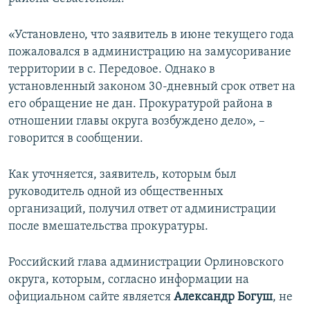
ПРИСОЕДИНЯЙТЕСЬ!
ПОБЕДИТЕЛЕЙ НЕ СУДЯТ?
«Установлено, что заявитель в июне текущего года
КРЫМ.НЕПОКОРЕННЫЙ
пожаловался в администрацию на замусоривание
ELIFBE
территории в с. Передовое. Однако в
установленный законом 30-дневный срок ответ на
УКРАИНСКАЯ ПРОБЛЕМА КРЫМА
его обращение не дан. Прокуратурой района в
Все сайты RFE/RL
отношении главы округа возбуждено дело», –
говорится в сообщении.
Как уточняется, заявитель, которым был
руководитель одной из общественных
организаций, получил ответ от администрации
после вмешательства прокуратуры.
Российский глава администрации Орлиновского
округа, которым, согласно информации на
официальном сайте является
Александр Богуш
, не