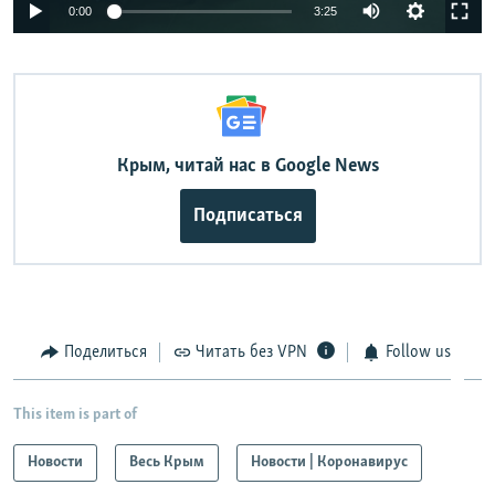
Auto
0:00
3:25
240p
360p
Auto
240p
360p
480p
480p
720p
Крым, читай нас в Google News
720p
1080p
1080p
Подписаться
Поделиться
Читать без VPN
Follow us
This item is part of
Новости
Весь Крым
Новости | Коронавирус