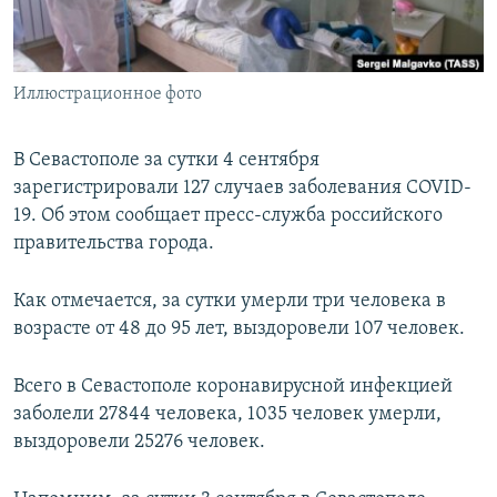
ПРИСОЕДИНЯЙТЕСЬ!
ПОБЕДИТЕЛЕЙ НЕ СУДЯТ?
КРЫМ.НЕПОКОРЕННЫЙ
Иллюстрационное фото
ELIFBE
УКРАИНСКАЯ ПРОБЛЕМА КРЫМА
В Севастополе за сутки 4 сентября
Все сайты RFE/RL
зарегистрировали 127 случаев заболевания COVID-
19. Об этом сообщает пресс-служба российского
правительства города.
Как отмечается, за сутки умерли три человека в
возрасте от 48 до 95 лет, выздоровели 107 человек.
Всего в Севастополе коронавирусной инфекцией
заболели 27844 человека, 1035 человек умерли,
выздоровели 25276 человек.