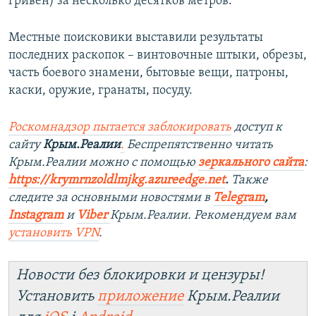
гривен) за несколько десятков метров.
Местные поисковики выставили результаты
последних раскопок – винтовочные штыки, обрезы,
часть боевого знамени, бытовые вещи, патроны,
каски, оружие, гранаты, посуду.
Роскомнадзор пытается заблокировать
доступ к
сайту
Крым.Реалии
.
Беспрепятственно читать
Крым.Реалии можно с помощью
зеркального сайта
:
https://krymrnzoldlmjkg.azureedge.net
.
Также
следите за основными новостями в
Telegram
,
Instagram
и
Viber
Крым.Реалии. Рекомендуем вам
установить
VPN
.
Новости без блокировки и цензуры!
Установить
приложение
Крым.Реалии