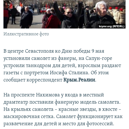
ПРИСОЕДИНЯЙТЕСЬ!
ПОБЕДИТЕЛЕЙ НЕ СУДЯТ?
КРЫМ.НЕПОКОРЕННЫЙ
ELIFBE
Иллюстративное фото
УКРАИНСКАЯ ПРОБЛЕМА КРЫМА
Все сайты RFE/RL
В центре Севастополя ко Дню победы 9 мая
установили самолет из фанеры, на Сапун-горе
устроили танкодром для детей, взрослым раздают
газеты с портретом Иосифа Сталина. Об этом
сообщает корреспондент
Крым.Реалии
.
На проспекте Нахимова у входа в местный
драмтеатр поставили фанерную модель самолета.
На крыльях самолета – красные звезды, в хвосте –
маскировочная сетка. Самолет функционирует как
развлечение для детей и место для фотосессий.