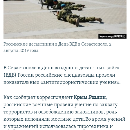
ПРИСОЕДИНЯЙТЕСЬ!
ПОБЕДИТЕЛЕЙ НЕ СУДЯТ?
КРЫМ.НЕПОКОРЕННЫЙ
ELIFBE
УКРАИНСКАЯ ПРОБЛЕМА КРЫМА
Все сайты RFE/RL
Российские десантники в День ВДВ в Севастополе, 2
августа 2019 года
В Севастополе в День воздушно-десантных войск
(ВДВ) России российские спецназовцы провели
показательные «антитеррористические учения».
Как сообщает корреспондент
Крым.Реалии
,
российские военные провели учение по захвату
террористов и освобождению заложников, роль
которых исполняли местные дети.Во время учений
и упражнений использовалась пиротехника и