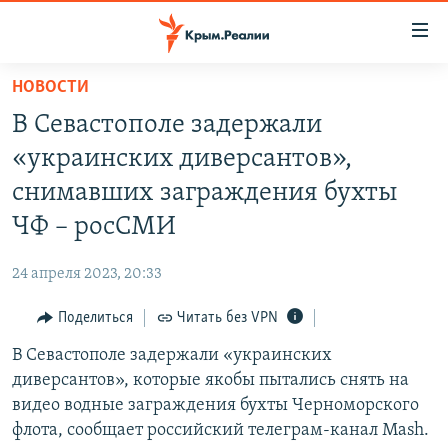
Доступность
ссылки
Вернуться
НОВОСТИ
к
НОВОСТИ
В Севастополе задержали
основному
СПЕЦПРОЕКТЫ
содержанию
«украинских диверсантов»,
ВОДА
Вернутся
ГРУЗ 200
снимавших заграждения бухты
к
ИСТОРИЯ
КАРТА ВОЕННЫХ ОБЪЕКТОВ КРЫМА
ЧФ – росСМИ
главной
ЕЩЕ
11 ЛЕТ ОККУПАЦИИ КРЫМА. 11 ИСТОРИЙ СОПРОТИВЛЕНИЯ
навигации
24 апреля 2023, 20:33
Вернутся
РАДІО СВОБОДА
ИНТЕРАКТИВ
к
Поделиться
Читать без VPN
КАК ОБОЙТИ БЛОКИРОВКУ
ИНФОГРАФИКА
поиску
В Севастополе задержали «украинских
ТЕЛЕПРОЕКТ КРЫМ.РЕАЛИИ
Українською
диверсантов», которые якобы пытались снять на
СОВЕТЫ ПРАВОЗАЩИТНИКОВ
видео водные заграждения бухты Черноморского
Qırımtatar
флота, сообщает российский телеграм-канал Mash.
ПРОПАВШИЕ БЕЗ ВЕСТИ