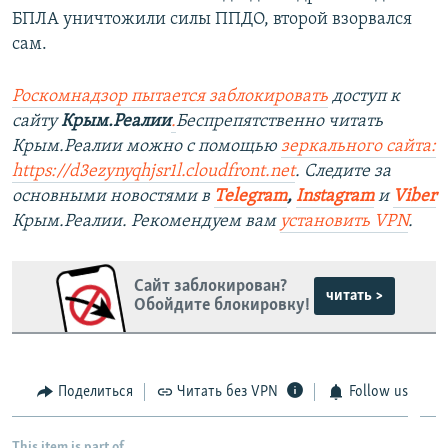
БПЛА уничтожили силы ППДО, второй взорвался
сам.
Роскомнадзор пытается заблокировать
доступ к
сайту
Крым.Реалии
.
Беспрепятственно читать
Крым.Реалии можно с помощью
зеркального сайта:
https://d3ezynyqhjsr1l.cloudfront.net
. Следите за
основными новостями в
Telegram
,
Instagram
и
Viber
Крым.Реалии. Рекомендуем вам
установить VPN
.
Сайт заблокирован?
читать >
Обойдите блокировку!
Поделиться
Читать без VPN
Follow us
This item is part of