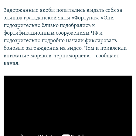
ПРИСОЕДИНЯЙТЕСЬ!
ПОБЕДИТЕЛЕЙ НЕ СУДЯТ?
Задержанные якобы попытались выдать себя за
КРЫМ.НЕПОКОРЕННЫЙ
экипаж гражданской яхты «Фортуна». «Они
подозрительно близко подобрались к
ELIFBE
фортификационным сооружениям ЧФ и
УКРАИНСКАЯ ПРОБЛЕМА КРЫМА
подозрительно подробно начали фиксировать
Все сайты RFE/RL
боновые заграждения на видео. Чем и привлекли
внимание моряков-черноморцев», – сообщает
канал.