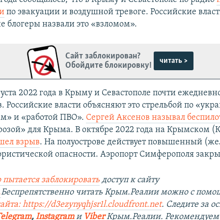
и
по эвакуации и воздушной тревоге. Российские влас
е блогеры назвали это «взломом».
Сайт заблокирован?
читать >
Обойдите блокировку!
густа 2022 года в Крыму и Севастополе почти ежеднев
в. Российские власти объясняют это стрельбой по «ук
м» и «работой ПВО».
Сергей Аксенов называл беспил
розой» для Крыма. В октябре 2022 года на Крымском (
шел взрыв
. На полуострове действует повышенный (ж
ористической опасности. Аэропорт Симферополя закры
 пытается заблокировать
доступ к сайту
.
Беспрепятственно читать Крым.Реалии можно с пом
йта: https://d3ezynyqhjsr1l.cloudfront.net
. Следите за 
Telegram
,
Instagram
и
Viber
Крым.Реалии. Рекомендуем