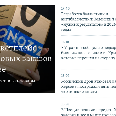
17:40
Разработка баллистики и
антибаллистики: Зеленский
«нужных результатов» в 2026
годах
16:18
ркетплейс
В Украине сообщили о подоз
бывшим налоговикам из Кры
овых заказов
которые перешли на сторону
ве
15:02
ставлять товары в
Российский дрон атаковал м
Херсоне, пострадали пять чел
украинские власти
13:58
В Швеции решили передать 
задержанное в марте грузово