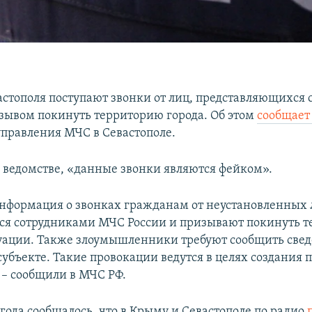
стополя поступают звонки от лиц, представляющихся
зывом покинуть территорию города. Об этом
сообщает
управления МЧС в Севастополе.
в ведомстве, «данные звонки являются фейком».
нформация о звонках гражданам от неустановленных 
ся сотрудниками МЧС России и призывают покинуть т
уации. Также злоумышленники требуют сообщить свед
субъекте. Такие провокации ведутся в целях создания
 – сообщили в МЧС РФ.
 года сообщалось, что в Крыму и Севастополе по радио