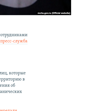
 сотрудниками
 пресс-служба
лиц, которые
ерриторию в
ения об
 панических
передали