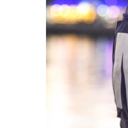
ПОБЕДИТЕЛЕЙ НЕ СУДЯТ?
КРЫМ.НЕПОКОРЕННЫЙ
ELIFBE
УКРАИНСКАЯ ПРОБЛЕМА КРЫМА