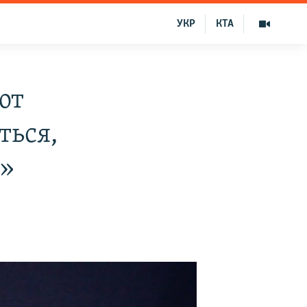
УКР
КТА
ют
ться,
м»