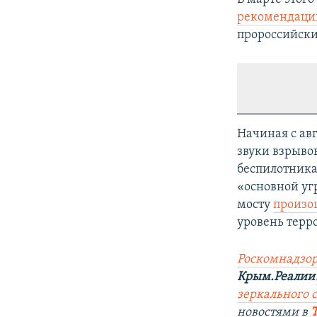
рекомендаци
пророссийски
Начиная с ав
звуки взрыво
беспилотника
«основной уг
мосту
произо
уровень терр
Роскомнадзор
Крым.Реалии
зеркального са
новостями в