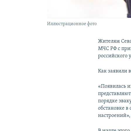
Иллюстрационное фото
Жителям Сева
МЧС РФ с при
российского 
Как заявили 
«Появилась и
представляют
порядке эвак
обстановке в 
настроений»,
В марте этого