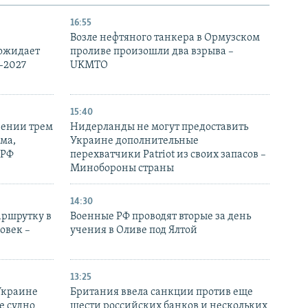
16:55
Возле нефтяного танкера в Ормузском
 ожидает
проливе произошли два взрыва –
-2027
UKMTO
15:40
рении трем
Нидерланды не могут предоставить
ма,
Украине дополнительные
 РФ
перехватчики Patriot из своих запасов –
Минобороны страны
14:30
аршрутку в
Военные РФ проводят вторые за день
овек –
учения в Оливе под Ялтой
13:25
Украине
Британия ввела санкции против еще
е судно
шести российских банков и нескольких