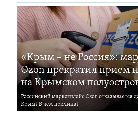
«Крым – не Россия»: ма
Ozon прекратил прием н
на Крымском полуостро
Российский маркетплейс Ozon отказывается до
Крым? В чем причина?