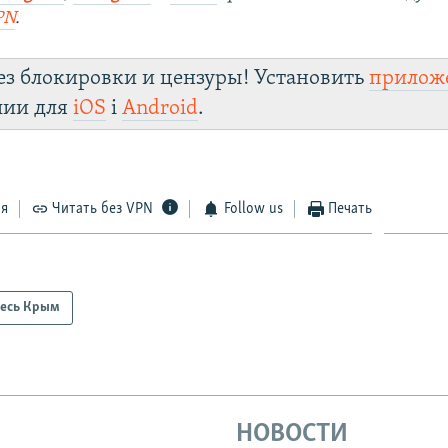
PN
.
ез блокировки и цензуры! Установить
прилож
лии для
iOS
і
Android
.
ся
Читать без VPN
Follow us
Печать
есь Крым
НОВОСТИ