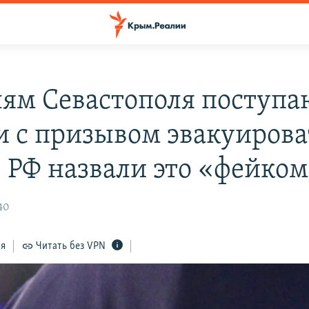
ям Севастополя поступа
и с призывом эвакуирова
 РФ назвали это «фейко
40
ся
Читать без VPN