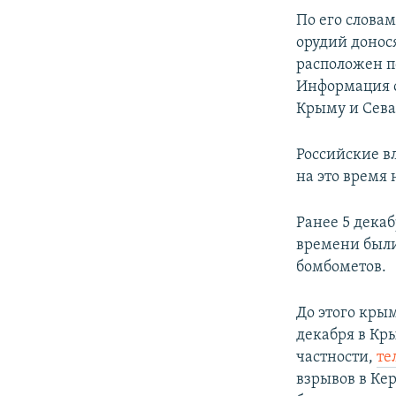
ПОБЕДИТЕЛЕЙ НЕ СУДЯТ?
По его слова
КРЫМ.НЕПОКОРЕННЫЙ
орудий донос
расположен п
ELIFBE
Информация о
УКРАИНСКАЯ ПРОБЛЕМА КРЫМА
Крыму и Сева
Российские в
на это время 
Ранее 5 дека
времени были
бомбометов.
До этого кры
декабря в Кр
частности,
те
взрывов в Ке