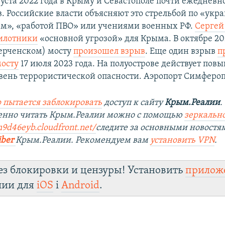
густа 2022 года в Крыму и Севастополе почти ежеднев
в. Российские власти объясняют это стрельбой по «ук
м», «работой ПВО» или учениями военных РФ.
Сергей
илотники
«основной угрозой» для Крыма. В октябре 20
ерченском) мосту
произошел взрыв
. Еще один взрыв
п
осту
17 июля 2023 года. На полуострове действует по
вень террористической опасности. Аэропорт Симфероп
 пытается заблокировать
доступ к сайту
Крым.Реалии
.
венно читать Крым.Реалии можно с помощью
зеркально
m9d46eyb.cloudfront.net/
следите за основными новостя
iber
Крым.Реалии. Рекомендуем вам
установить VPN
.
ез блокировки и цензуры! Установить
прилож
лии для
iOS
і
Android
.