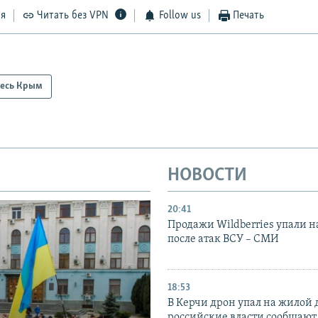
ся
Читать без VPN
Follow us
Печать
есь Крым
НОВОСТИ
20:41
Продажи Wildberries упали н
после атак ВСУ – СМИ
18:53
В Керчи дрон упал на жилой 
российские власти сообщают