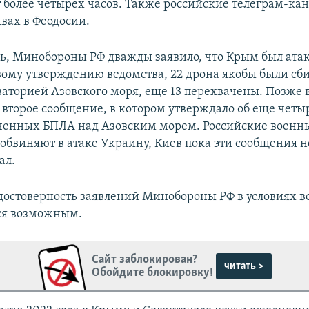
 более четырех часов. Также российские телеграм-кан
вах в Феодосии.
дь, Минобороны РФ дважды заявило, что Крым был ата
вому утверждению ведомства, 22 дрона якобы были сб
аторией Азовского моря, еще 13 перехвачены. Позже 
 второе сообщение, в котором утверждало об еще четы
ченных БПЛА над Азовским морем. Российские военн
обвиняют в атаке Украину, Киев пока эти сообщения н
ал.
достоверность заявлений Минобороны РФ в условиях в
ся возможным.
Сайт заблокирован?
читать >
Обойдите блокировку!