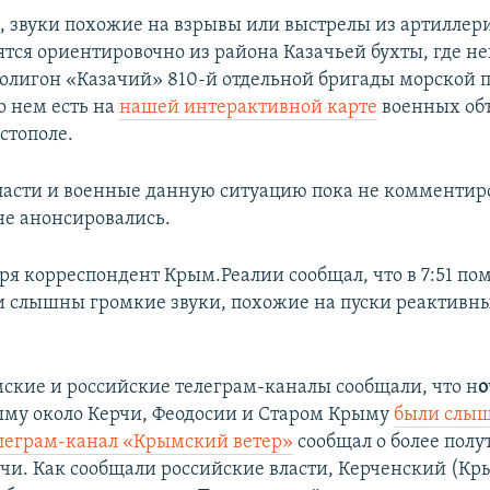
м, звуки похожие на взрывы или выстрелы из артилле
ятся ориентировочно из района Казачьей бухты, где н
олигон «Казачий» 810-й отдельной бригады морской п
 нем есть на
нашей интерактивной карте
военных объ
стополе.
ласти и военные данную ситуацию пока не комментир
не анонсировались.
бря корреспондент Крым.Реалии сообщал, что в 7:51 по
 слышны громкие звуки, похожие на пуски реактивн
мские и российские телеграм-каналы сообщали, что н
о
ыму около Керчи, Феодосии и Старом Крыму
были слы
леграм-канал «Крымский ветер»
сообщал о более полу
рчи. Как сообщали российские власти, Керченский (К