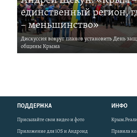
Андрей Щекун: «Крым –
единственный регион, 
– меньшинство»
Дискуссия вокруг планов установить День за
общины Крыма
ПОДДЕРЖКА
ИНФО
Українською
Присылайте свои видео и фото
Крым.Реали
Qırımtatar
Приложение для iOS и Андроид
Правила к