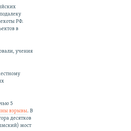
рийских
еподалеку
ехоты РФ.
ектов в
овали, учения
местному
ых
чью 5
шны взрывы
. В
тора десятков
рымский) мост