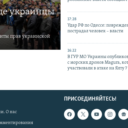
где украинцы
17:28
Удар РФ по Одессе: поврежде
пострадал человек – власти
щиты прав украинской
16:22
В ГУР МО Украины опублико
с морских дронов Magura, ко
участвовали в атаке на Ялту 7
ПРИСОЕДИНЯЙТЕСЬ!
и. О нас
омментирования