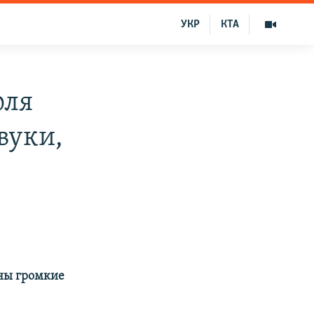
УКР
КТА
оля
вуки,
шны громкие