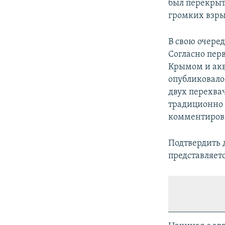
был перекрыт
громких взры
В свою очере
Согласно пер
Крымом и акв
опубликовало
двух перехва
традиционно 
комментиров
Подтвердить 
представляет