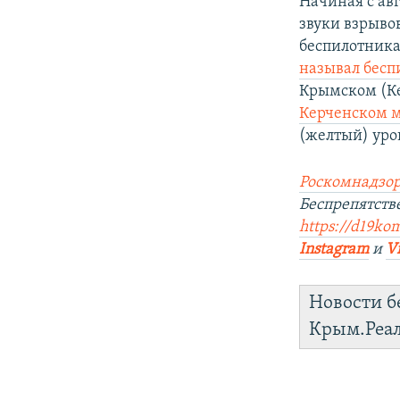
Начиная с ав
звуки взрыво
беспилотника
называл бесп
Крымском (К
Керченском м
(желтый) уро
Роскомнадзор
Беспрепятст
https://d19ko
Instagram
и
V
Новости б
Крым.Реа