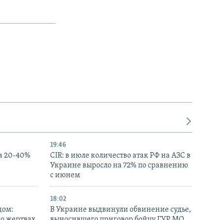
19:46
а 20-40%
CIR: в июле количество атак РФ на АЗС в
Украине выросло на 72% по сравнению
с июнем
18:02
дом:
В Украине выдвинули обвинение судье,
 о жертвах
выносившего приговор бойцу ГУР МО