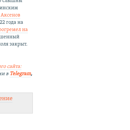
но слышны
раинским
 Аксенов
22 года на
рогремел на
вышенный
оля закрыт.
го сайта:
ми в
Telegram
,
ение