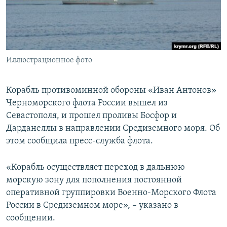
ПРИСОЕДИНЯЙТЕСЬ!
ПОБЕДИТЕЛЕЙ НЕ СУДЯТ?
КРЫМ.НЕПОКОРЕННЫЙ
ELIFBE
Иллюстрационное фото
УКРАИНСКАЯ ПРОБЛЕМА КРЫМА
Все сайты RFE/RL
Корабль противоминной обороны «Иван Антонов»
Черноморского флота России вышел из
Севастополя, и прошел проливы Босфор и
Дарданеллы в направлении Средиземного моря. Об
этом сообщила пресс-служба флота.
«Корабль осуществляет переход в дальнюю
морскую зону для пополнения постоянной
оперативной группировки Военно-Морского Флота
России в Средиземном море», – указано в
сообщении.