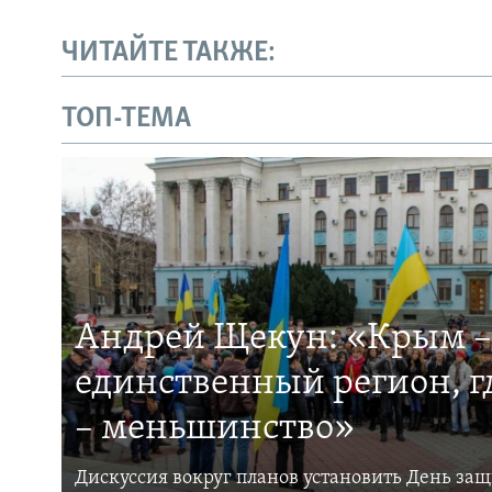
ЧИТАЙТЕ ТАКЖЕ:
ТОП-ТЕМА
Андрей Щекун: «Крым –
единственный регион, 
– меньшинство»
Дискуссия вокруг планов установить День за