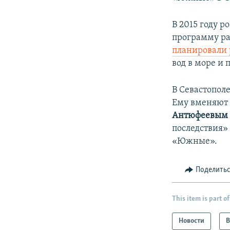
В 2015 году 
программу ра
планировали 
вод в море и 
В Севастопол
Ему вменяют
Антюфеевым
последствия»
«Южные».
Поделить
This item is part of
Новости
В