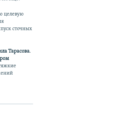
ю целевую
ия
ыпуск сточных
ла Тарасова
.
дром
тяжкие
жений