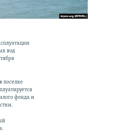
ксплуатации
ых вод
ктября
в поселке
плуатируется
илого фонда и
стки.
ый
в.