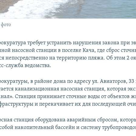
 фото
рокуратура требует устранить нарушения закона при э
ной насосной станции в поселке Кача, где сброс сточн
ся непосредственно на территорию пляжа. Об этом 2 о
сс-служба ведомства.
куратуры, в районе дома по адресу ул. Авиаторов, 33 
гается канализационная насосная станция, которая экс
нал». Станция принимает сточные воды от объектов ж
фраструктуры и перекачивает их для последующей очи
осная станция оборудована аварийным сбросом, котор
 собой накопительный бассейн и систему трубопроводо