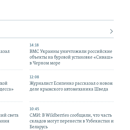
14:18
казал
ВМС Украины уничтожили российские
объекты на буровой установке «Сиваш»
в Черном море
12:08
ухой
Журналист Есипенко рассказал о новом
десса»
деле крымского автомеханика Шведа
10:45
ний света
СМИ: В Wildberries сообщили, что часть
ания
складов могут перенести в Узбекистан и
Беларусь