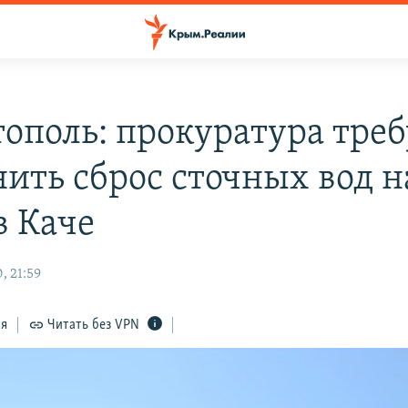
тополь: прокуратура треб
нить сброс сточных вод н
в Каче
, 21:59
ся
Читать без VPN