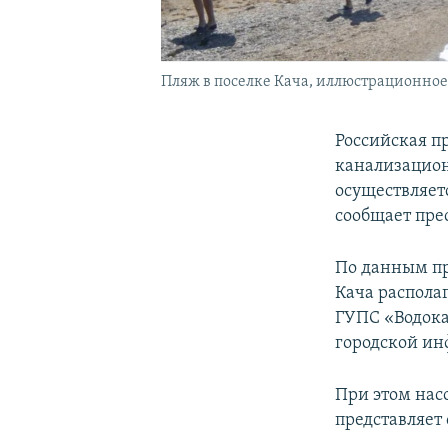
Пляж в поселке Кача, иллюстрационное
Российская п
канализацион
осуществляет
сообщает пре
По данным про
Кача распола
ГУПС «Водока
городской ин
При этом нас
представляет