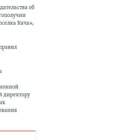
дательства об
гополучии
оселка Кача»,
правил
ы
ционной
й директору
ых
ования