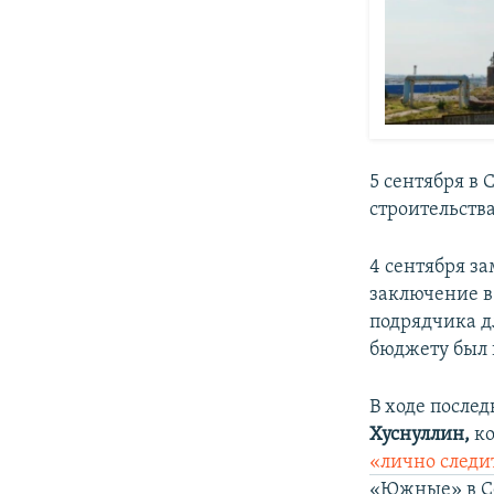
5 сентября в 
строительств
4 сентября з
заключение 
подрядчика д
бюджету был 
В ходе после
Хуснуллин,
ко
«лично следи
«Южные» в Се