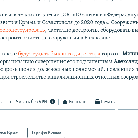
российские власти внесли КОС «Южные» в «Федеральну
звития Крыма и Севастополя до 2020 года». Сооружен
реконструировать
, частично достроить, оборудовать в
построить очистные сооружения в Балаклаве.
е также
будут судить бывшего директора
горхоза
Михаи
 организацию совершения его подчиненным
Алексан
«превышения должностных полномочий, повлекших 
 при строительстве канализационных очистных соору
ся
Читать без VPN
Follow us
Печать
есь Крым
Тарифы Крыма