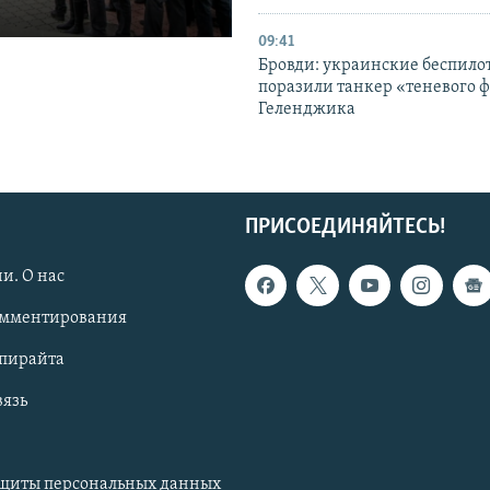
09:41
Бровди: украинские беспил
поразили танкер «теневого ф
Геленджика
ПРИСОЕДИНЯЙТЕСЬ!
и. О нас
омментирования
опирайта
вязь
ащиты персональных данных