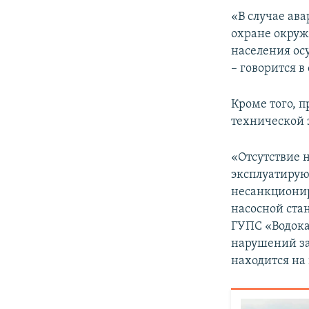
«В случае ав
охране окруж
населения ос
– говорится в
Кроме того, 
технической 
«Отсутствие 
эксплуатирую
несанкционир
насосной ста
ГУПС «Водока
нарушений за
находится на 