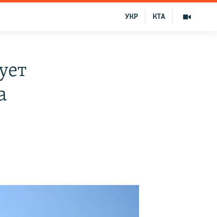
УКР
КТА
ует
а