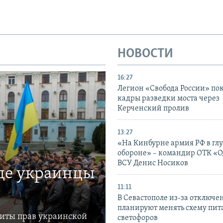
НОВОСТИ
16:27
Легион «Свобода России» по
кадры разведки моста через
Керченский пролив
13:27
«На Кинбурне армия РФ в гл
обороне» – командир ОТК «О
ВСУ Денис Носиков
где украинцы
11:11
В Севастополе из-за отключе
планируют менять схему пит
щиты прав украинской
светофоров