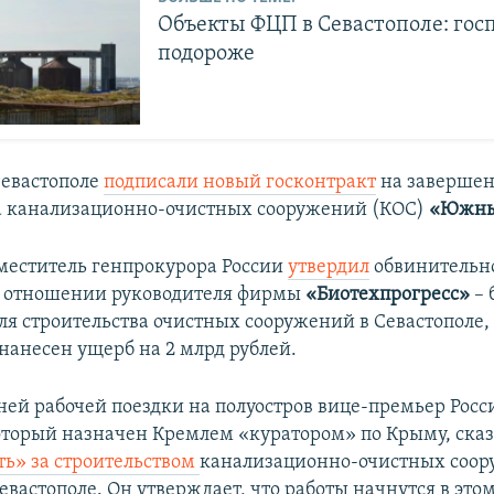
Объекты ФЦП в Севастополе: гос
подороже
Севастополе
подписали новый госконтракт
на заверше
а канализационно-очистных сооружений (КОС)
«Южны
аместитель генпрокурора России
утвердил
обвинительн
в отношении руководителя фирмы
«Биотехпрогресс»
– 
ля строительства очистных сооружений в Севастополе,
нанесен ущерб на 2 млрд рублей.
дней рабочей поездки на полуостров вице-премьер Рос
торый назначен Кремлем «куратором» по Крыму, сказ
ть» за строительством
канализационно-очистных соо
вастополе. Он утверждает, что работы начнутся в этом