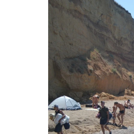
ПОБЕДИТЕЛЕЙ НЕ СУДЯТ?
КРЫМ.НЕПОКОРЕННЫЙ
ELIFBE
УКРАИНСКАЯ ПРОБЛЕМА КРЫМА