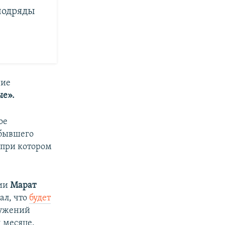
подряды
ние
е».
ое
бывшего
 при котором
сии
Марат
ал, что
будет
ружений
 месяце.