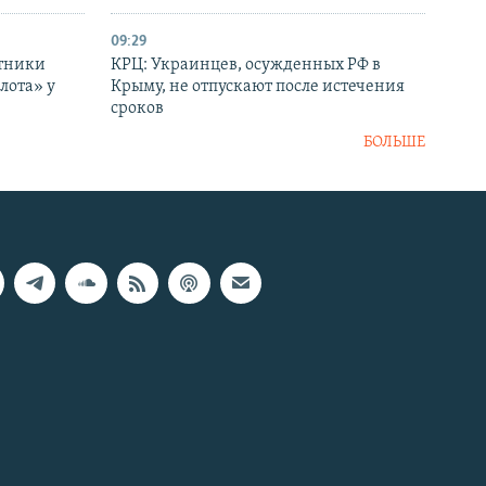
09:29
отники
КРЦ: Украинцев, осужденных РФ в
лота» у
Крыму, не отпускают после истечения
сроков
БОЛЬШЕ