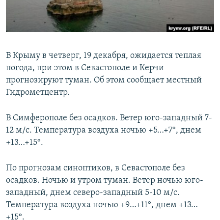
ПРИСОЕДИНЯЙТЕСЬ!
ПОБЕДИТЕЛЕЙ НЕ СУДЯТ?
КРЫМ.НЕПОКОРЕННЫЙ
ELIFBE
В Крыму в четверг, 19 декабря, ожидается теплая
УКРАИНСКАЯ ПРОБЛЕМА КРЫМА
погода, при этом в Севастополе и Керчи
Все сайты RFE/RL
прогнозируют туман. Об этом сообщает местный
Гидрометцентр.
В Симферополе без осадков. Ветер юго-западный 7-
12 м/с. Температура воздуха ночью +5…+7°, днем
+13…+15°.
По прогнозам синоптиков, в Севастополе без
осадков. Ночью и утром туман. Ветер ночью юго-
западный, днем северо-западный 5-10 м/с.
Температура воздуха ночью +9…+11°, днем +13…
+15°.