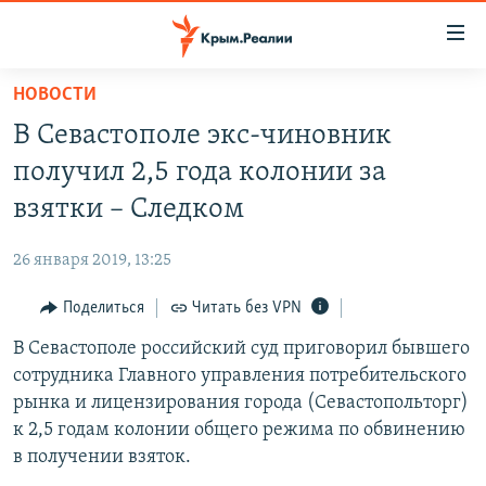
Доступность
ссылки
Вернуться
НОВОСТИ
к
НОВОСТИ
В Севастополе экс-чиновник
основному
СПЕЦПРОЕКТЫ
содержанию
получил 2,5 года колонии за
ВОДА
Вернутся
ГРУЗ 200
взятки – Следком
к
ИСТОРИЯ
КАРТА ВОЕННЫХ ОБЪЕКТОВ КРЫМА
главной
26 января 2019, 13:25
ЕЩЕ
11 ЛЕТ ОККУПАЦИИ КРЫМА. 11 ИСТОРИЙ СОПРОТИВЛЕНИЯ
навигации
Вернутся
Поделиться
Читать без VPN
РАДІО СВОБОДА
ИНТЕРАКТИВ
к
В Севастополе российский суд приговорил бывшего
КАК ОБОЙТИ БЛОКИРОВКУ
ИНФОГРАФИКА
поиску
сотрудника Главного управления потребительского
ТЕЛЕПРОЕКТ КРЫМ.РЕАЛИИ
рынка и лицензирования города (Севастопольторг)
Українською
к 2,5 годам колонии общего режима по обвинению
СОВЕТЫ ПРАВОЗАЩИТНИКОВ
Qırımtatar
в получении взяток.
ПРОПАВШИЕ БЕЗ ВЕСТИ