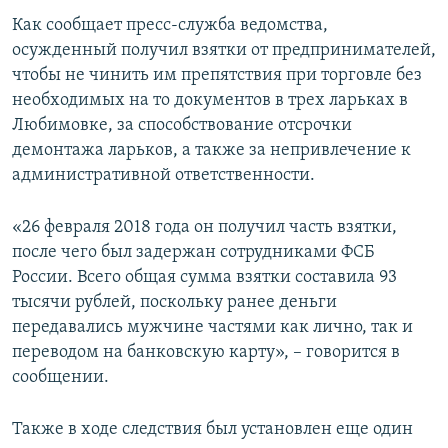
ПРИСОЕДИНЯЙТЕСЬ!
ПОБЕДИТЕЛЕЙ НЕ СУДЯТ?
Как сообщает пресс-служба ведомства,
осужденный получил взятки от предпринимателей,
КРЫМ.НЕПОКОРЕННЫЙ
чтобы не чинить им препятствия при торговле без
ELIFBE
необходимых на то документов в трех ларьках в
Любимовке, за способствование отсрочки
УКРАИНСКАЯ ПРОБЛЕМА КРЫМА
демонтажа ларьков, а также за непривлечение к
Все сайты RFE/RL
административной ответственности.
«26 февраля 2018 года он получил часть взятки,
после чего был задержан сотрудниками ФСБ
России. Всего общая сумма взятки составила 93
тысячи рублей, поскольку ранее деньги
передавались мужчине частями как лично, так и
переводом на банковскую карту», – говорится в
сообщении.
Также в ходе следствия был установлен еще один