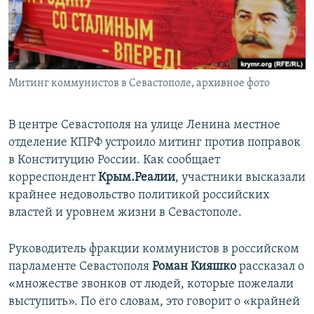
ПРИСОЕДИНЯЙТЕСЬ!
ПОБЕДИТЕЛЕЙ НЕ СУДЯТ?
КРЫМ.НЕПОКОРЕННЫЙ
ELIFBE
Митинг коммунистов в Севастополе, архивное фото
УКРАИНСКАЯ ПРОБЛЕМА КРЫМА
Все сайты RFE/RL
В центре Севастополя на улице Ленина местное
отделение КПРФ устроило митинг против поправок
в Конституцию России. Как сообщает
корреспондент
Крым.Реалии
, участники высказали
крайнее недовольство политикой российских
властей и уровнем жизни в Севастополе.
Руководитель фракции коммунистов в российском
парламенте Севастополя
Роман Кияшко
рассказал о
«множестве звонков от людей, которые пожелали
выступить». По его словам, это говорит о «крайней