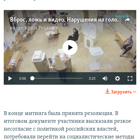
Вброс, ложь и видео. Нарушения на голосовании о путинских поправках к Конституции (видео)
видео
Крым.Реалии
No media source currently available
Auto
0:00
3:23
240p
Загрузить
360p
Auto
240p
360p
480p
480p
В конце митинга была принята резолюция. В
итоговом документе участники высказали резкое
720p
720p
1080p
несогласие с политикой российских властей,
1080p
потребовали перейти на социалистические методы