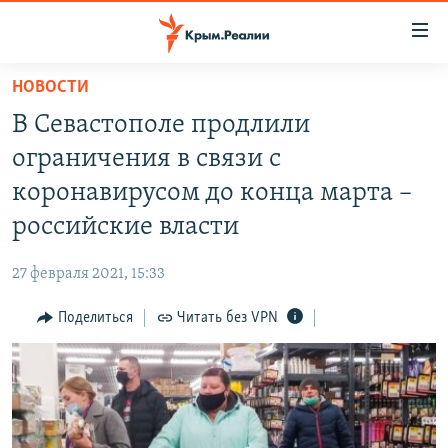
Доступность
ссылки
Вернуться
НОВОСТИ
к
НОВОСТИ
В Севастополе продлили
основному
СПЕЦПРОЕКТЫ
содержанию
ограничения в связи с
ВОДА
Вернутся
ГРУЗ 200
коронавирусом до конца марта –
к
ИСТОРИЯ
КАРТА ВОЕННЫХ ОБЪЕКТОВ КРЫМА
российские власти
главной
ЕЩЕ
11 ЛЕТ ОККУПАЦИИ КРЫМА. 11 ИСТОРИЙ СОПРОТИВЛЕНИЯ
навигации
27 февраля 2021, 15:33
Вернутся
РАДІО СВОБОДА
ИНТЕРАКТИВ
к
Поделиться
Читать без VPN
КАК ОБОЙТИ БЛОКИРОВКУ
ИНФОГРАФИКА
поиску
ТЕЛЕПРОЕКТ КРЫМ.РЕАЛИИ
Українською
СОВЕТЫ ПРАВОЗАЩИТНИКОВ
Qırımtatar
ПРОПАВШИЕ БЕЗ ВЕСТИ