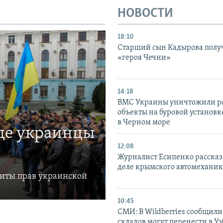
НОВОСТИ
18:10
Старший сын Кадырова полу
«героя Чечни»
14:18
ВМС Украины уничтожили р
объекты на буровой установ
в Черном море
где украинцы
12:08
Журналист Есипенко рассказ
деле крымского автомехани
щиты прав украинской
10:45
СМИ: В Wildberries сообщили,
складов могут перенести в У