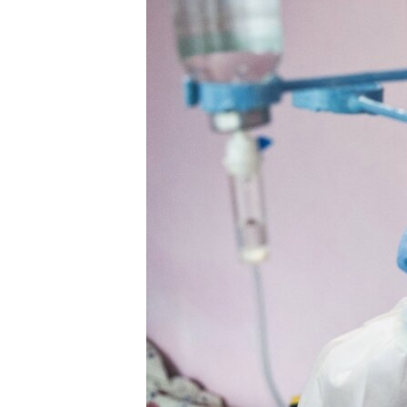
ПОБЕДИТЕЛЕЙ НЕ СУДЯТ?
КРЫМ.НЕПОКОРЕННЫЙ
ELIFBE
УКРАИНСКАЯ ПРОБЛЕМА КРЫМА