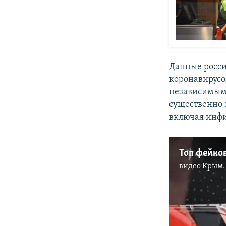
Данные росси
коронавирус
независимым
существенно 
включая инфи
Топ фейков
видео
Крым.