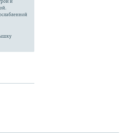
урой и
ой.
 ослабленной
пышку