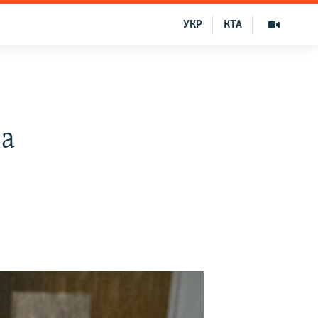
УКР
КТА
за