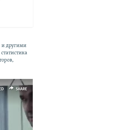
 и другими
а статистика
торов,
ED
SHARE