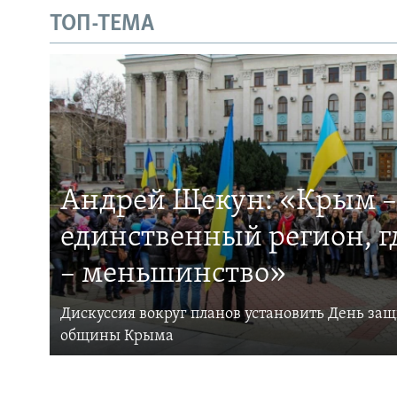
ТОП-ТЕМА
Андрей Щекун: «Крым –
единственный регион, 
– меньшинство»
Дискуссия вокруг планов установить День за
общины Крыма