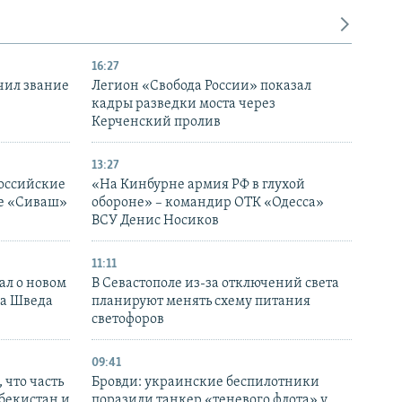
16:27
чил звание
Легион «Свобода России» показал
кадры разведки моста через
Керченский пролив
13:27
оссийские
«На Кинбурне армия РФ в глухой
ке «Сиваш»
обороне» – командир ОТК «Одесса»
ВСУ Денис Носиков
11:11
ал о новом
В Севастополе из-за отключений света
ка Шведа
планируют менять схему питания
светофоров
09:41
 что часть
Бровди: украинские беспилотники
збекистан и
поразили танкер «теневого флота» у