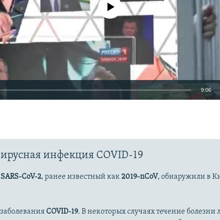
No media source currently available
9:06
EMBED
ирусная инфекция COVID-19
Auto
240p
360p
480p
с
SARS-CoV-2
, ранее известный как
2019-nCoV
, обнаружили в К
720p
1080p
 заболевания
COVID-19
. В некоторых случаях течение болезни л