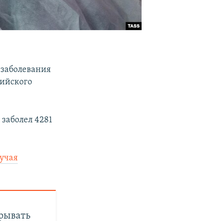
 заболевания
сийского
 заболел 4281
лучая
крывать