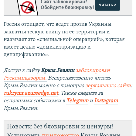
Сайт заблокирован?
читать >
Обойдите блокировку!
Россия отрицает, что ведет против Украины
захватническую войну на ее территории и
называет это «специальной операцией», которая
имеет целью «демилитаризацию и
денацификацию».
Доступ к сайту
Крым.Реалии
заблокирован
Роскомнадзором.
Беспрепятственно читать
Крым.Реалии можно с помощью
зеркального сайта
:
rukrymr.azureedge.net
.
Также следите за
основными событиями в
Telegram
и
Instagram
Крым.Реалии.
Новости без блокировки и цензуры!
Установить
приложение
Крым.Реалии