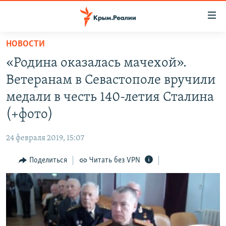
Доступность
ссылки
Вернуться
НОВОСТИ
к
НОВОСТИ
«Родина оказалась мачехой».
основному
СПЕЦПРОЕКТЫ
содержанию
Ветеранам в Севастополе вручили
ВОДА
Вернутся
ГРУЗ 200
медали в честь 140-летия Сталина
к
ИСТОРИЯ
КАРТА ВОЕННЫХ ОБЪЕКТОВ КРЫМА
(+фото)
главной
ЕЩЕ
11 ЛЕТ ОККУПАЦИИ КРЫМА. 11 ИСТОРИЙ СОПРОТИВЛЕНИЯ
навигации
24 февраля 2019, 15:07
Вернутся
РАДІО СВОБОДА
ИНТЕРАКТИВ
к
Поделиться
Читать без VPN
КАК ОБОЙТИ БЛОКИРОВКУ
ИНФОГРАФИКА
поиску
ТЕЛЕПРОЕКТ КРЫМ.РЕАЛИИ
Українською
СОВЕТЫ ПРАВОЗАЩИТНИКОВ
Qırımtatar
ПРОПАВШИЕ БЕЗ ВЕСТИ