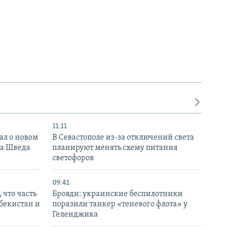
11:11
ал о новом
В Севастополе из-за отключений света
ка Шведа
планируют менять схему питания
светофоров
09:41
 что часть
Бровди: украинские беспилотники
збекистан и
поразили танкер «теневого флота» у
Геленджика