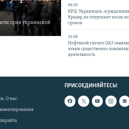
09:29
КРЦ: Украинцев, осужденных
Крыму, не отпускают после и
щиты прав украинской
сроков
23:00
Нефтяной гигант ОАЭ заявляе
атаки существенно повлияли 
деятельность
ПРИСОЕДИНЯЙТЕСЬ!
и. О нас
омментирования
опирайта