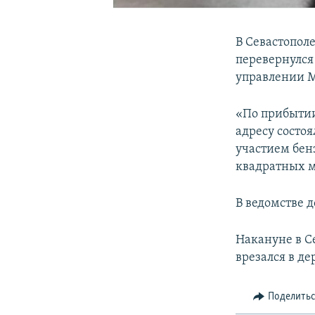
В Севастопол
перевернулся
управлении М
«По прибытии
адресу состо
участием бен
квадратных м
В ведомстве д
Накануне в С
врезался в де
Поделить