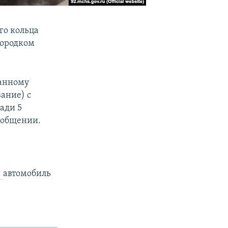
го кольца
городком
занному
ание) с
ади 5
ообщении.
:
автомобиль