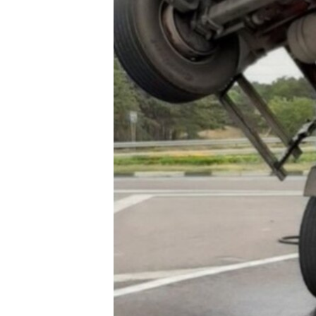
ПОБЕДИТЕЛЕЙ НЕ СУДЯТ?
КРЫМ.НЕПОКОРЕННЫЙ
ELIFBE
УКРАИНСКАЯ ПРОБЛЕМА КРЫМА