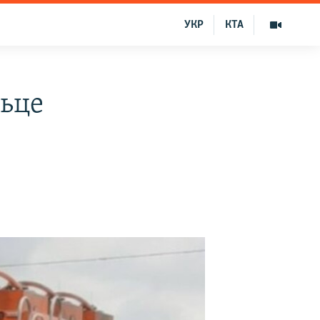
УКР
КТА
льце