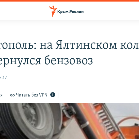
тополь: на Ялтинском ко
ернулся бензовоз
5:17
ся
Читать без VPN