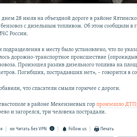
е днем 28 июля на объездной дороге в районе Ялтинско
 бензовоз с дизельным топливом. Об этом сообщили в 
ЧС России.
 подразделения к месту было установлено, что по ука
ялось дорожно-транспортное происшествие (опрокидыв
зовоза. Произошел разлив дизельного топлива на площ
етров. Погибших, пострадавших нет», – говорится в с
обавили, что спасатели смыли горючее с дороги.
евастополе в районе Мекензиевых гор
произошло ДТП
рево и загорелся, три человека пострадали.
ся
Читать без VPN
Follow us
Печать