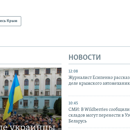
есь Крым
НОВОСТИ
12:08
Журналист Есипенко рассказ
деле крымского автомехани
10:45
СМИ: В Wildberries сообщили,
складов могут перенести в У
Беларусь
где украинцы