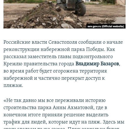
ПРИСОЕДИНЯЙТЕСЬ!
ПОБЕДИТЕЛЕЙ НЕ СУДЯТ?
КРЫМ.НЕПОКОРЕННЫЙ
ELIFBE
УКРАИНСКАЯ ПРОБЛЕМА КРЫМА
Российские власти Севастополя сообщили о начале
Все сайты RFE/RL
реконструкции набережной парка Победы. Как
рассказал заместитель главы подконтрольного
Кремлю правительства города
Владимир Базаров
,
во время работ будет огорожена территория
набережной и частично перекрыт доступ к
пляжам.
«Не так давно мы все переживали историю
строительства парка Анны Ахматовой, где в
конечном итоге приняли решение выделить
трафик для людей, которые идут на пляж. Здесь мы